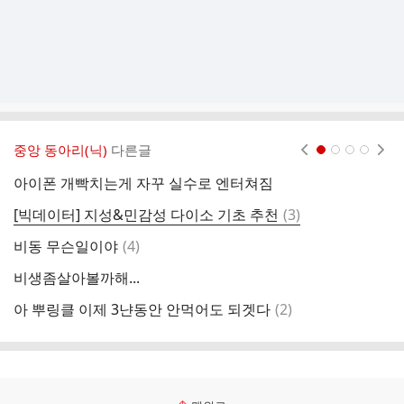
중앙 동아리(닉)
다른글
현재페이지 1
2
3
4
아이폰 개빡치는게 자꾸 실수로 엔터쳐짐
ㅁ
댓
[빅데이터] 지성&민감성 다이소 기초 추천
(
3
)
글
댓
비동 무슨일이야
(
4
)
ㅅ
글
비생좀살아볼까해...
몬
댓
아 뿌링클 이제 3냔동안 안먹어도 되겟다
(
2
)
아
글