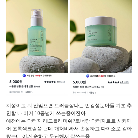
지성이고 뭐 안맞으면 트러블잘나는 민감성눈아들 기초 추
천함 나 이거 10통넘게 쓰는중이잔아
예전에는 닥터지 레드블레미쉬?토너랑 닥터자르트 시카페
어 초록색크림씀 근데 개처비싸서 손절하고 다이소로 갈아
탔는데 이거 순하고 무난해서 잘쓰는중