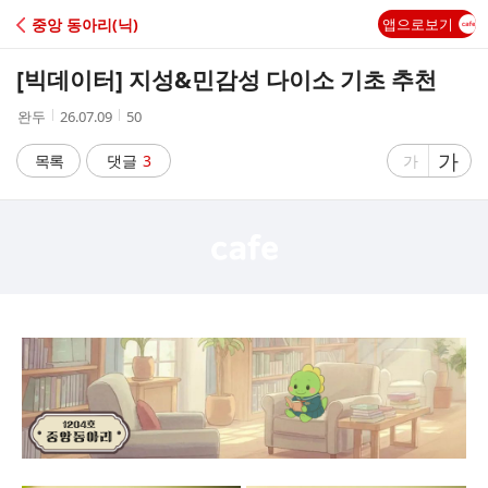
C
중앙 동아리(닉)
앱으로보기
A
[빅데이터] 지성&민감성 다이소 기초 추천
F
작
작
조
완두
26.07.09
50
성
성
회
E
자
시
수
글
가
글
목록
댓글
3
가
간
자
자
크
크
기
기
크
작
게
게