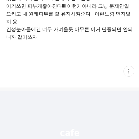
이거쓰면 피부개좋아진다!!!! 이런게아니라 그냥 문제안일
으키고 내 원래피부를 잘 유지시켜준다... 이런느낌 먼지알
지 응
건성눈아들에겐 너무 가벼울듯 아무튼 이거 단종되면 안되
니까 같이쓰자
현
재
게
시
글
추
가
기
능
열
기