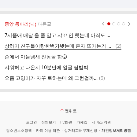
중앙 동아리(닉)
다른글
현재페이지 1
2
3
4
7시쯤애 배달 올 줄 알고 샤꼬 안 햇는데 아직도 안 옴
야
댓
상하이 친구들이랑한번가봣는데 혼자 또가는거 돈아깝나 딴데갈까?
(
2
)
나
글
손에서 마늘냄새 진동을 함😖
아
샤워허고 나온지 10분만에 얼굴 땀범벅
음
댓
요즘 고양이가 자꾸 토하는데 왜 그런걸까...
(
9
)
스
글
맨위로
로그인
전체보기
PC화면
카페앱
서비스 약관
청소년보호정책
카페 이용 약관
상거래피해구제신청
개인정보처리방침