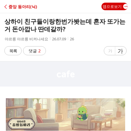
C
중앙 동아리(닉)
앱으로보기
A
상하이 친구들이랑한번가봣는데 혼자 또가는
F
거 돈아깝나 딴데갈까?
작
작
조
야르릉 야르릉 비켜나세요
26.07.09
26
E
성
성
회
자
시
수
글
가
글
목록
댓글
2
가
간
자
자
크
크
기
기
크
작
게
게