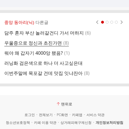
중앙 동아리(닉)
다른글
현재페이지 1
2
3
4
댓
담주 혼자 부산 놀러갈건디 가서 머하지
(
6
)
글
댓
우울증으로 정신과 초진가면
(
8
)
글
댓
뭐야 왜 갑자기 4000앙 됐음?
(
1
)
손
글
러닝화 검은색으로 하나 더 사고싶은대
샤
댓
이번주말에 목포갈 건데 맛집 잇냐잔아
(
8
)
요
글
맨위로
로그인
전체보기
PC화면
카페앱
서비스 약관
청소년보호정책
카페 이용 약관
상거래피해구제신청
개인정보처리방침