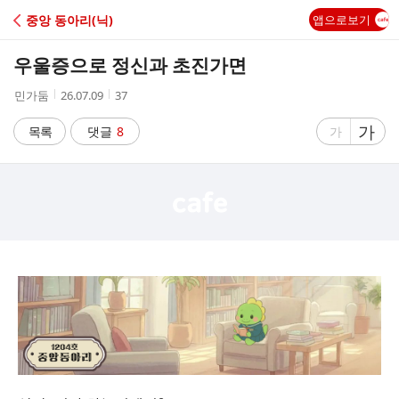
C
중앙 동아리(닉)
앱으로보기
A
우울증으로 정신과 초진가면
F
작
작
조
민가둠
26.07.09
37
성
성
회
E
자
시
수
글
가
글
목록
댓글
8
가
간
자
자
크
크
기
기
크
작
게
게