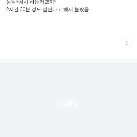
상담+검사 하는거겠지?
2시간 30분 정도 걸린다고 해서 놀랐음
현
재
게
시
글
추
가
기
능
열
기