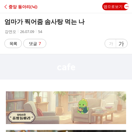
C
중앙 동아리(닉)
앱으로보기
A
엄마가 찍어줌 솜사탕 먹는 나
F
작
작
조
강연오
26.07.09
54
성
성
회
E
자
시
수
글
가
글
목록
댓글
7
가
간
자
자
크
크
기
기
크
작
게
게