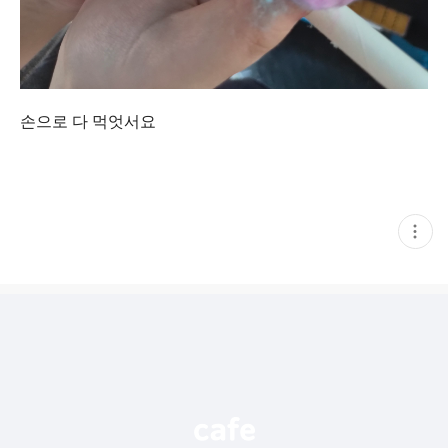
손으로 다 먹엇서요
현
재
게
시
글
추
가
기
능
열
기