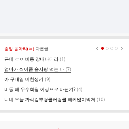
중앙 동아리(닉)
다른글
현재페이지 1
2
3
4
댓
근데 ㄹㅇ 비동 앙내나더라
(
1
)
글
댓
엄마가 찍어줌 솜사탕 먹는 나
(
7
)
스
글
댓
아 구내염 미친생키
(
9
)
내
글
댓
비동 왜 우수회웡 이상으로 바뀐겨?
(
4
)
두
글
댓
니네 오늘 까삭킹뿌링클커링클 왜케많이먹처
(
10
)
비
글