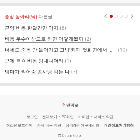
중앙 동아리(닉)
다른글
현재페이지 1
2
3
4
댓
근양 비동 한달간만 막자
(
8
)
아
글
댓
비동 우수이상으로 하면 어덯게될까
(
2
)
비
글
댓
너네도 중동 안 들어가고 그냥 카페 첫화면에서 노념
(
10
)
장
글
댓
근데 ㄹㅇ 비동 앙내나더라
(
1
)
니
글
댓
엄마가 찍어줌 솜사탕 먹는 나
(
7
)
글
맨위로
로그인
전체보기
PC화면
카페앱
서비스 약관
청소년보호정책
카페 이용 약관
상거래피해구제신청
개인정보처리방침
©
Daum Corp.