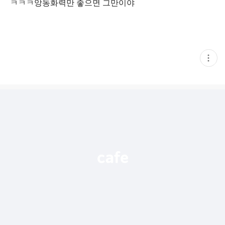
ㅋㅋㅋ앙동화력만 좋으면 그만이야
현
재
게
시
글
추
가
기
능
열
기