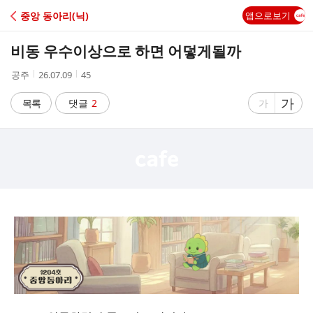
C
중앙 동아리(닉)
앱으로보기
A
비동 우수이상으로 하면 어덯게될까
F
작
작
조
공주
26.07.09
45
성
성
회
E
자
시
수
글
가
글
목록
댓글
2
가
간
자
자
크
크
기
기
크
작
게
게