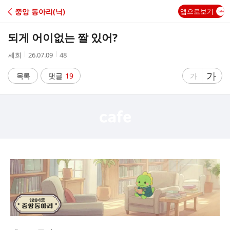
C
중앙 동아리(닉)
앱으로보기
A
되게 어이없는 짤 있어?
F
작
작
조
세희
26.07.09
48
성
성
회
E
자
시
수
글
가
글
목록
댓글
19
가
간
자
자
크
크
기
기
크
작
게
게