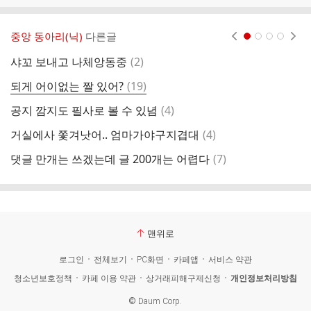
중앙 동아리(닉)
다른글
현재페이지 1
2
3
4
댓
샤꼬 보내고 나체앙동중
(
2
)
그
글
댓
되게 어이없는 짤 있어?
(
19
)
오
글
댓
공지 깜지도 필사로 볼 수 있념
(
4
)
요
글
댓
거실에사 쫓겨낫어.. 엄마가야구지겹대
(
4
)
드
글
댓
댓글 만개는 쓰겠는데 글 200개는 어렵다
(
7
)
근
글
맨위로
로그인
전체보기
PC화면
카페앱
서비스 약관
청소년보호정책
카페 이용 약관
상거래피해구제신청
개인정보처리방침
©
Daum Corp.