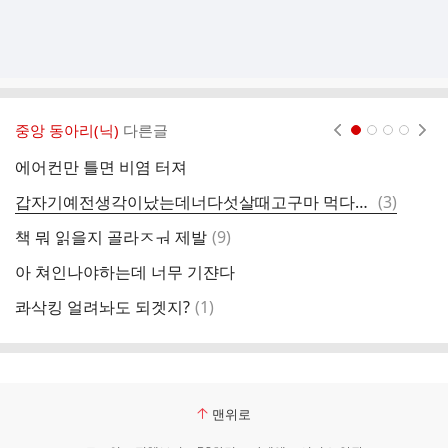
중앙 동아리(닉)
다른글
현재페이지 1
2
3
4
에어컨만 틀면 비염 터져
요
댓
갑자기예전생각이났는데너다섯살때고구마 먹다가목에걸려서응급실에실려가고거의죽을 뻔하고그런이후로고구마트라우마생겨서고구마못먹는다고하지않았어?
(
3
)
와
글
댓
책 뭐 읽을지 골라ㅈㅝ 제발
(
9
)
글
아 쳐인나야하는데 너무 기쟌다
샤
댓
콰삭킹 얼려놔도 되겟지?
(
1
)
글
맨위로