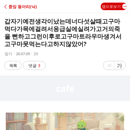
C
중앙 동아리(닉)
앱으로보기
A
갑자기예전생각이났는데너다섯살때고구마
F
먹다가목에걸려서응급실에실려가고거의죽
을 뻔하고그런이후로고구마트라우마생겨서
E
고구마못먹는다고하지않았어?
작
작
조
앙기
26.07.09
23
성
성
회
자
시
수
글
가
글
목록
댓글
3
가
간
자
자
크
크
기
기
크
작
게
게