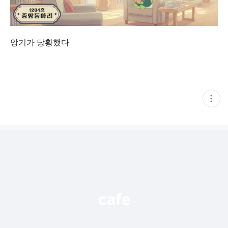
앙기가 당황했다.
현
재
게
시
글
추
가
기
능
열
기