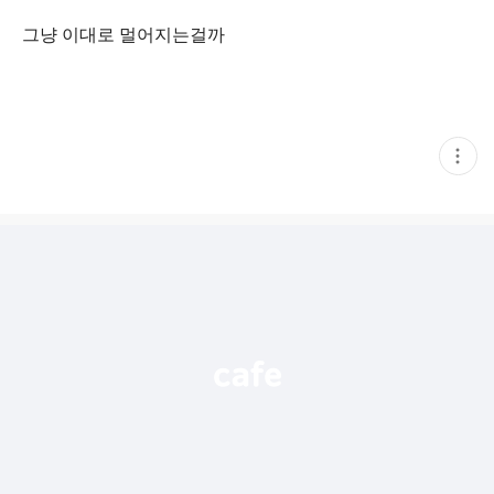
그냥 이대로 멀어지는걸까
현
재
게
시
글
추
가
기
능
열
기