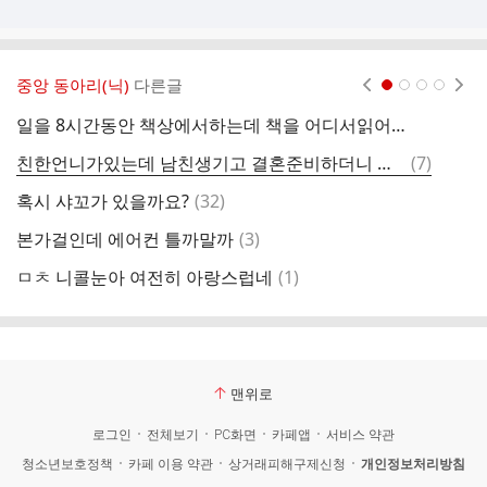
중앙 동아리(닉)
다른글
현재페이지 1
2
3
4
일을 8시간동안 책상에서하는데 책을 어디서읽어야할지 모르겠어
바
댓
친한언니가있는데 남친생기고 결혼준비하더니 연락이 진짜뜸해졌어….ㅠ
(
7
)
글
댓
혹시 샤꼬가 있을까요?
(
32
)
에
글
댓
본가걸인데 에어컨 틀까말까
(
3
)
글
댓
ㅁㅊ 니콜눈아 여전히 아랑스럽네
(
1
)
책
글
맨위로
로그인
전체보기
PC화면
카페앱
서비스 약관
청소년보호정책
카페 이용 약관
상거래피해구제신청
개인정보처리방침