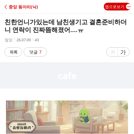
C
중앙 동아리(닉)
앱으로보기
A
친한언니가있는데 남친생기고 결혼준비하더
F
니 연락이 진짜뜸해졌어….ㅠ
작
작
조
앙꼬
26.07.09
43
E
성
성
회
자
시
수
글
가
글
목록
댓글
7
가
간
자
자
크
크
기
기
크
작
게
게