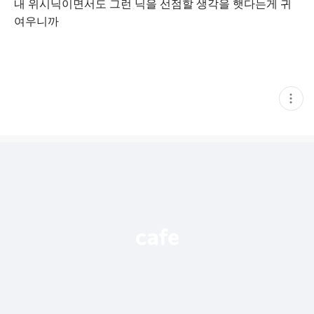
내 위시닉이면서도 그런 닉을 선점할 생각을 햇다는게 귀
여우니까
현
재
게
시
글
추
가
기
능
열
기