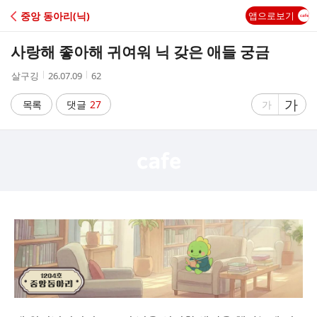
C
중앙 동아리(닉)
앱으로보기
A
사랑해 좋아해 귀여워 닉 갖은 애들 궁금
F
작
작
조
살구깅
26.07.09
62
성
성
회
E
자
시
수
글
가
글
목록
댓글
27
가
간
자
자
크
크
기
기
크
작
게
게