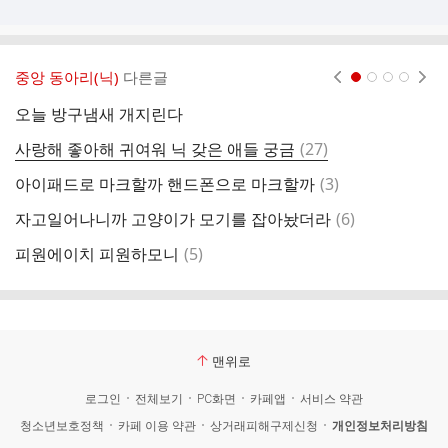
중앙 동아리(닉)
다른글
현재페이지 1
2
3
4
오늘 방구냄새 개지린다
여
댓
사랑해 좋아해 귀여워 닉 갖은 애들 궁금
(
27
)
콩
글
댓
아이패드로 마크할까 핸드폰으로 마크할까
(
3
)
글
댓
자고일어나니까 고양이가 모기를 잡아놨더라
(
6
)
염
글
댓
피원에이치 피원하모니
(
5
)
저
글
맨위로
로그인
전체보기
PC화면
카페앱
서비스 약관
청소년보호정책
카페 이용 약관
상거래피해구제신청
개인정보처리방침