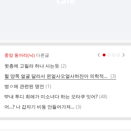
중앙 동아리(닉)
다른글
현재페이지 1
2
3
4
댓
윗층에 고릴라 하나 사는듯
(
2
)
되
글
댓
헐 양쪽 얼굴 달라서 왼얼사오얼사하잔아 의학적인 이유가 좀 잇엇내
(
3
)
축
글
댓
벙ㅇ에 관련된 명언
(
1
)
넌
글
댓
🩵내 투디 최애가 미소녀다 하는 오타쿠 잇어?
(
48
)
그
글
댓
어...? 나 갑자기 비동 안들어가져...
(
3
)
재
글