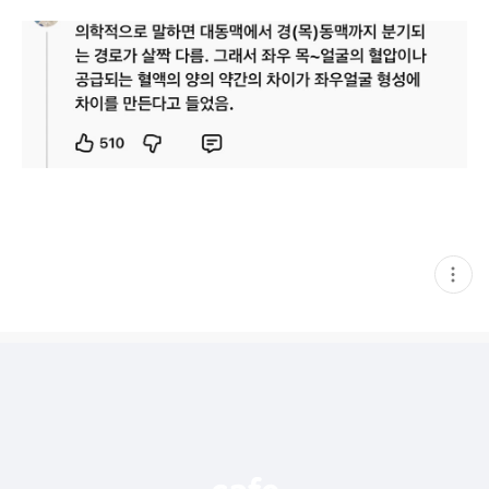
현
재
게
시
글
추
가
기
능
열
기