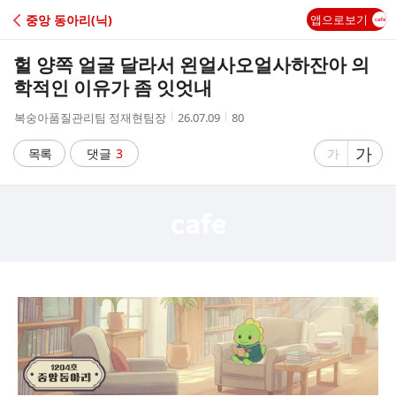
C
중앙 동아리(닉)
앱으로보기
A
헐 양쪽 얼굴 달라서 왼얼사오얼사하잔아 의
F
학적인 이유가 좀 잇엇내
작
작
조
복숭아품질관리팀 정재현팀장
26.07.09
80
E
성
성
회
자
시
수
글
가
글
목록
댓글
3
가
간
자
자
크
크
기
기
크
작
게
게