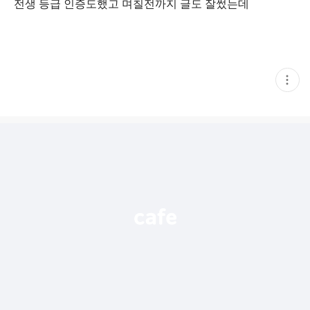
전생 등급 인증도했고 며칠전까지 글도 잘썼는데
현
재
게
시
글
추
가
기
능
열
기