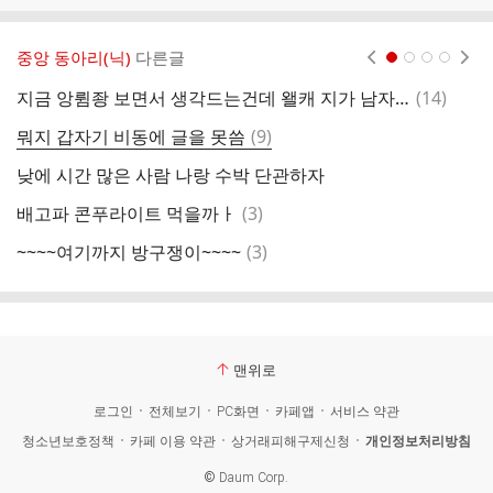
중앙 동아리(닉)
다른글
현재페이지 1
2
3
4
댓
지금 앙륌좡 보면서 생각드는건데 왤캐 지가 남자한테 인기많다는 얘기를 듣고싶어하는거지
(
14
)
내
글
댓
뭐지 갑자기 비동에 글을 못씀
(
9
)
샤
글
낮에 시간 많은 사람 나랑 수박 단관하자
이
댓
배고파 콘푸라이트 먹을까ㅏ
(
3
)
헐
글
댓
~~~~여기까지 방구쟁이~~~~
(
3
)
나
글
맨위로
로그인
전체보기
PC화면
카페앱
서비스 약관
청소년보호정책
카페 이용 약관
상거래피해구제신청
개인정보처리방침
©
Daum Corp.