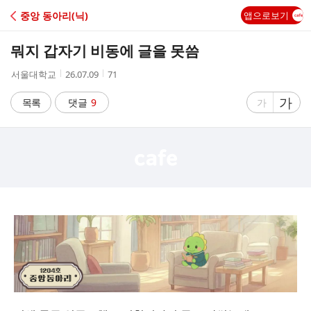
C
중앙 동아리(닉)
앱으로보기
A
뭐지 갑자기 비동에 글을 못씀
F
작
작
조
서울대학교
26.07.09
71
성
성
회
E
자
시
수
글
가
글
목록
댓글
9
가
간
자
자
크
크
기
기
크
작
게
게