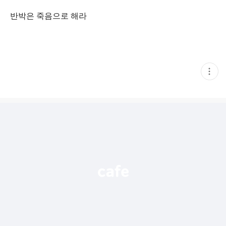
반박은 죽음으로 해라
현
재
게
시
글
추
가
기
능
열
기