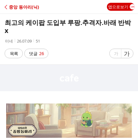
C
중앙 동아리(닉)
앱으로보기
A
최고의 케이팝 도입부 루팡.추격자.바래 반박
F
x
작
작
조
이네
26.07.09
51
E
성
성
회
자
시
수
글
가
글
목록
댓글
26
가
간
자
자
크
크
기
기
크
작
게
게