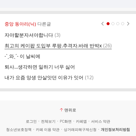
중앙 동아리(닉)
다른글
현재페이지 1
2
3
4
댓
자야할분자셔야합니다
(
3
)
나
글
댓
최고의 케이팝 도입부 루팡.추격자.바래 반박x
(
26
)
글
˗ˋˏ와ˎˊ˗ 이 날씨에
6
퇴사...생각하면 일하기 너무 싫어
잇
댓
내가 요즘 앙생 안살앗던 이유가 잇어
(
12
)
6
글
맨위로
로그인
전체보기
PC화면
카페앱
서비스 약관
청소년보호정책
카페 이용 약관
상거래피해구제신청
개인정보처리방침