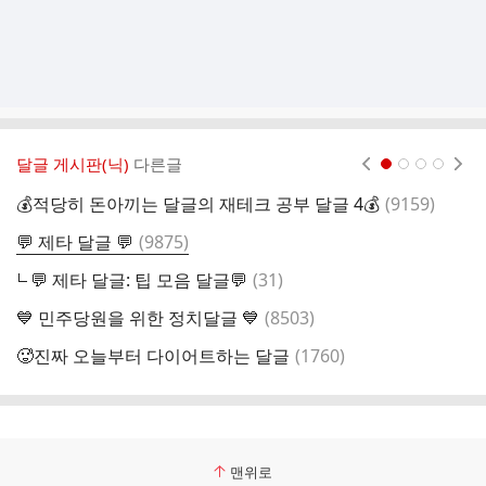
달글 게시판(닉)
다른글
현재페이지 1
2
3
4
댓
💰적당히 돈아끼는 달글의 재테크 공부 달글 4💰
(
9159
)
글
댓
💬 제타 달글 💬
(
9875
)
글
댓
💬 제타 달글: 팁 모음 달글💬
(
31
)
글
댓
💙 민주당원을 위한 정치달글 💙
(
8503
)
문
글
댓
🥵진짜 오늘부터 다이어트하는 달글
(
1760
)

글
맨위로