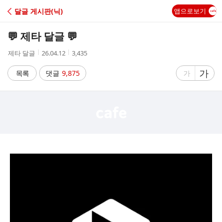
C
달글 게시판(닉)
앱으로보기
A
💬 제타 달글 💬
F
작
작
조
제타 달글
26.04.12
3,435
성
성
회
E
자
시
수
글
가
글
목록
댓글
9,875
가
간
자
자
크
크
기
기
크
작
게
게