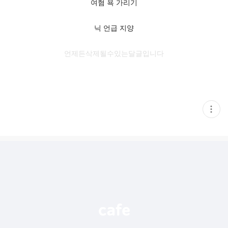
여혐 욕 가리기
닉 언급 지양
언제든삭제될수있는달글입니다
현
재
게
시
글
추
가
기
능
열
기