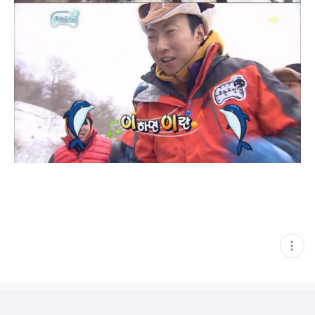
현
재
게
시
글
추
가