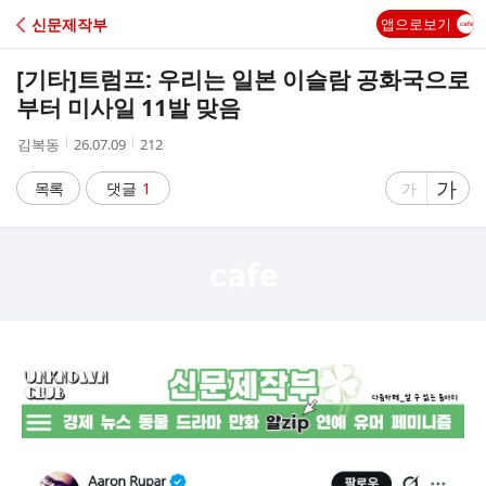
C
신문제작부
앱으로보기
A
[기타]
트럼프: 우리는 일본 이슬람 공화국으로
F
부터 미사일 11발 맞음
작
작
조
김복동
26.07.09
212
E
성
성
회
자
시
수
글
가
글
목록
댓글
1
가
간
자
자
크
크
기
기
크
작
게
게