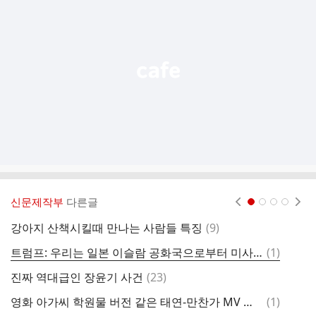
기
능
열
기
신문제작부
다른글
현재페이지 1
2
3
4
댓
강아지 산책시킬때 만나는 사람들 특징
(
9
)
낯
글
댓
트럼프: 우리는 일본 이슬람 공화국으로부터 미사일 11발 맞음
(
1
)
[
글
댓
진짜 역대급인 장윤기 사건
(
23
)
신
글
댓
영화 아가씨 학원물 버전 같은 태연-만찬가 MV 속 리센느 원이X미나미
(
1
)
글