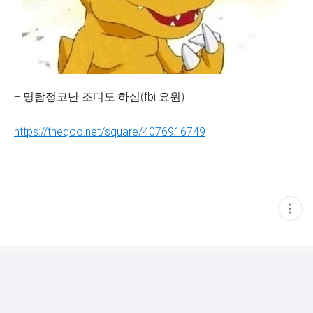
+ 명탐정코난 조디도 하심(fbi 요원)
https://theqoo.net/square/4076916749
현
재
게
시
글
추
가
기
능
열
기