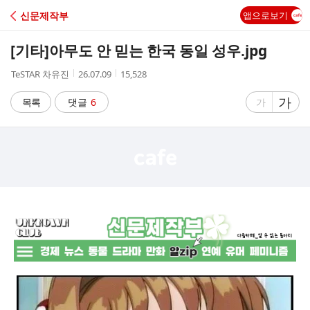
C
신문제작부
앱으로보기
A
[기타]
아무도 안 믿는 한국 동일 성우.jpg
F
작
작
조
TeSTAR 차유진
26.07.09
15,528
성
성
회
E
자
시
수
글
가
글
목록
댓글
6
가
간
자
자
크
크
기
기
크
작
게
게