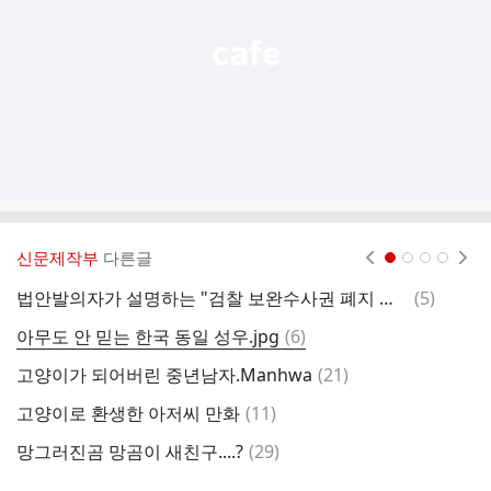
신문제작부
다른글
현재페이지 1
2
3
4
댓
법안발의자가 설명하는 "검찰 보완수사권 폐지 걱정 1도 안해도 되는 이유"
(
5
)
글
댓
아무도 안 믿는 한국 동일 성우.jpg
(
6
)
글
댓
고양이가 되어버린 중년남자.Manhwa
(
21
)
표
글
댓
고양이로 환생한 아저씨 만화
(
11
)
인
글
댓
망그러진곰 망곰이 새친구....?
(
29
)
드
글