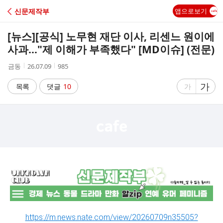
C
신문제작부
앱으로보기
A
[뉴스]
[공식] 노무현 재단 이사, 리센느 원이에
F
사과…"제 이해가 부족했다" [MD이슈] (전문)
작
작
조
금동
26.07.09
985
E
성
성
회
자
시
수
글
가
글
목록
댓글
10
가
간
자
자
크
크
기
기
크
작
게
게
https://m.news.nate.com/view/20260709n35505?