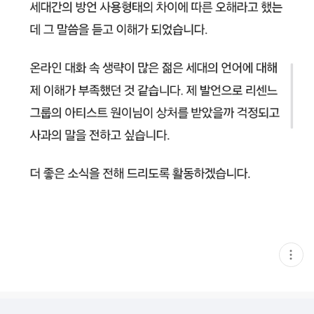
현
재
게
시
글
추