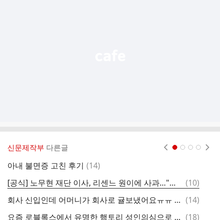
가
기
능
열
기
신문제작부
다른글
현재페이지 1
2
3
4
댓
아내 불면증 고친 후기
(
14
)
빌
글
댓
[공식] 노무현 재단 이사, 리센느 원이에 사과…"제 이해가 부족했다" [MD이슈] (전문)
(
10
)
글
댓
회사 신입인데 어머니가 회사로 귤보냈어요ㅠㅠ + 후기
(
14
)
글
댓
요즘 로블록스에서 유명한 햄토리 성인의심으로 악플테러 당함
(
18
)
다