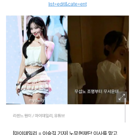
list=edit&cate=ent