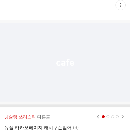
현
재
게
시
글
추
가
기
능
열
기
냥슐랭 쓰리스타
다른글
현재페이지 1
2
3
4
댓
유플 카카오페이지 캐시쿠폰받어
(
3
)
야