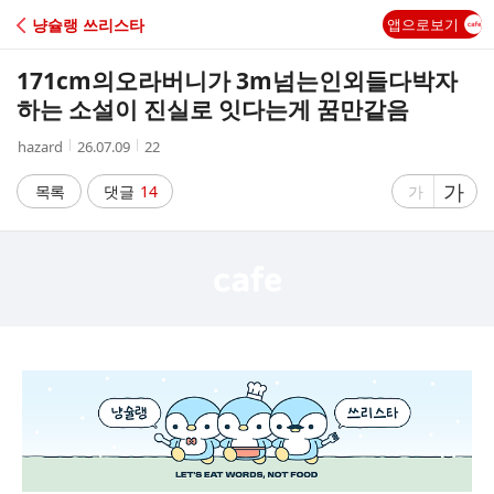
C
냥슐랭 쓰리스타
앱으로보기
A
171cm의오라버니가 3m넘는인외들다박자
F
하는 소설이 진실로 잇다는게 꿈만같음
작
작
조
hazard
26.07.09
22
E
성
성
회
자
시
수
글
가
글
목록
댓글
14
가
간
자
자
크
크
기
기
크
작
게
게