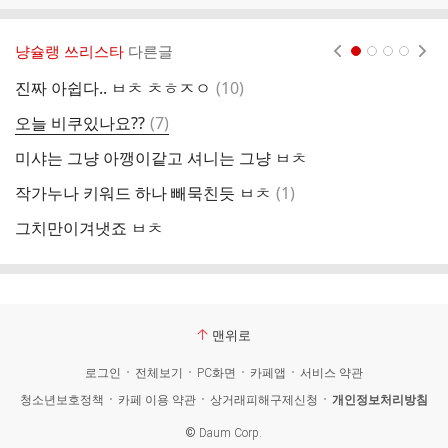
냥슐랭 쓰리스타
다른글
현재페이지 1
2
3
4
댓
진짜 아쉽다.. ㅂㅊ ㅊㅎㅈㅇ
(
10
)
글
댓
오늘 비쿠있나요??
(
7
)
글
미샤는 그냥 아깽이같고 셔니는 그냥 ㅂㅊ
댓
작가누나 키워드 하나 빼묵친듯 ㅂㅊ
(
1
)
글
그치만이겨냇죠 ㅂㅊ
맨위로
로그인
전체보기
PC화면
카페앱
서비스 약관
청소년보호정책
카페 이용 약관
상거래피해구제신청
개인정보처리방침
©
Daum Corp.