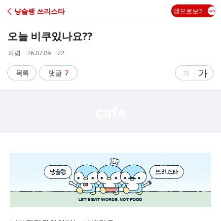
C
냥슐랭 쓰리스타
앱으로보기
A
오늘 비쿠있나요??
F
작
작
조
하렴
26.07.09
22
성
성
회
E
자
시
수
글
가
글
목록
댓글
7
가
간
자
자
크
크
기
기
크
작
게
게