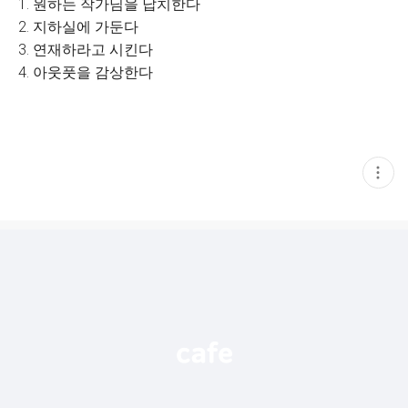
1. 원하는 작가님을 납치한다
2. 지하실에 가둔다
3. 연재하라고 시킨다
4. 아웃풋을 감상한다
현
재
게
시
글
추
가
기
능
열
기