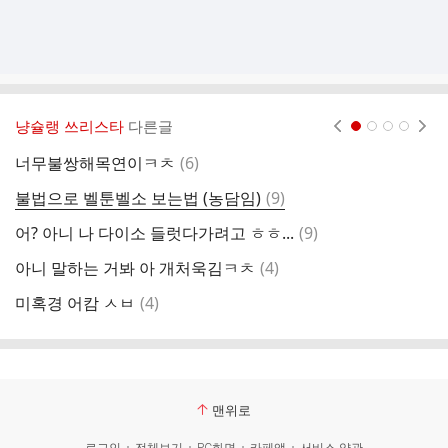
냥슐랭 쓰리스타
다른글
현재페이지 1
2
3
4
댓
너무불쌍해목연이ㅋㅊ
(
6
)
어
글
댓
불법으로 벨툰벨소 보는법 (농담임)
(
9
)
누
글
댓
어? 아니 나 다이소 들럿다가려고 ㅎㅎ...
(
9
)
선
글
댓
아니 말하는 거봐 아 개처욱김ㅋㅊ
(
4
)
위
글
댓
미혹경 어캄 ㅅㅂ
(
4
)
올
글
맨위로