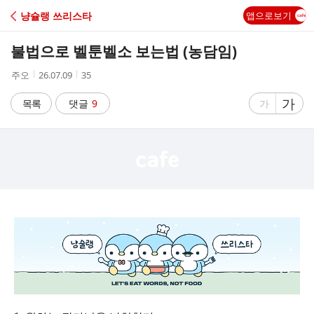
C
냥슐랭 쓰리스타
앱으로보기
A
불법으로 벨툰벨소 보는법 (농담임)
F
작
작
조
주오
26.07.09
35
성
성
회
E
자
시
수
글
가
글
목록
댓글
9
가
간
자
자
크
크
기
기
크
작
게
게