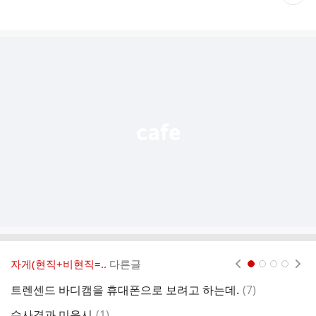
재
게
시
글
추
가
기
능
열
기
자게(현직+비현직=..
다른글
현재페이지 1
2
3
4
댓
트렌센드 바디캠을 휴대폰으로 보려고 하는데.
(
7
)
2
글
댓
수사경과 미응시
(
1
)
수