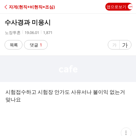
C
자게(현직+비현직=조심)
앱으로보기
A
수사경과 미응시
F
작
작
조
노장투혼
19.06.01
1,871
성
성
회
E
자
시
수
글
가
글
목록
댓글
1
가
간
자
자
크
크
기
기
크
작
게
게
시험접수하고 시험장 안가도 사유서나 불이익 없는거
맞나요
현