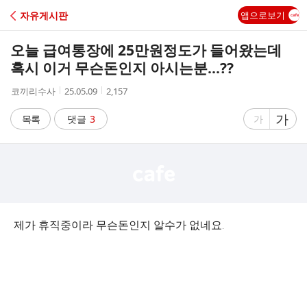
C
자유게시판
앱으로보기
A
오늘 급여통장에 25만원정도가 들어왔는데
F
혹시 이거 무슨돈인지 아시는분...??
작
작
조
코끼리수사
25.05.09
2,157
E
성
성
회
자
시
수
글
가
글
목록
댓글
3
가
간
자
자
크
크
기
기
크
작
게
게
제가 휴직중이라 무슨돈인지 알수가 없네요.