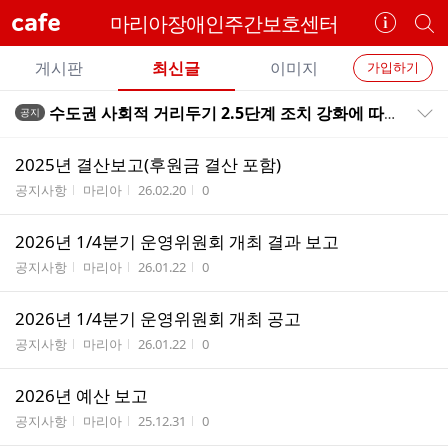
cafe
마리아장애인주간보호센터
카
개
페
별
개
정
카
게시판
최신글
이미지
가입하기
보
별
페
전
전
보
검
수도권 사회적 거리두기 2.5단계 조치 강화에 따른 장애인복지시설 운영 안내
공지
카
공지목록 펼치기/접기
체
기
색
체
페
글
글
2025년 결산보고(후원금 결산 포함)
리
메
게시판명
작성자
작성시간
조회수
공지사항
마리아
26.02.20
0
스
뉴
트
2026년 1/4분기 운영위원회 개최 결과 보고
게시판명
작성자
작성시간
조회수
공지사항
마리아
26.01.22
0
2026년 1/4분기 운영위원회 개최 공고
게시판명
작성자
작성시간
조회수
공지사항
마리아
26.01.22
0
2026년 예산 보고
게시판명
작성자
작성시간
조회수
공지사항
마리아
25.12.31
0