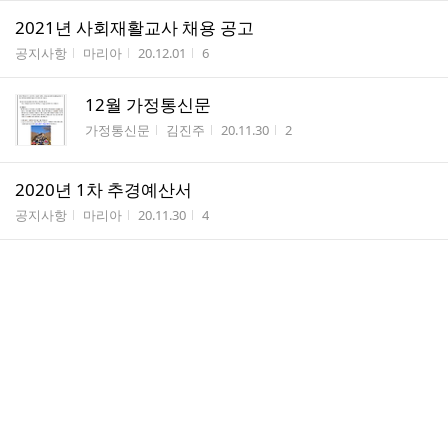
2021년 사회재활교사 채용 공고
게시판명
작성자
작성시간
조회수
공지사항
마리아
20.12.01
6
12월 가정통신문
게시판명
작성자
작성시간
조회수
가정통신문
김진주
20.11.30
2
2020년 1차 추경예산서
게시판명
작성자
작성시간
조회수
공지사항
마리아
20.11.30
4
코로나바이러스감염증관련_6판자료 공유
게시판명
작성자
작성시간
조회수
공지사항
마리...
20.11.02
1
가을캠프소식
게시판명
작성자
작성시간
조회수
우리들의 이야기
김진주
20.10.29
122
11월 가정통신문