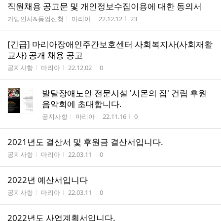
직원채용 공고문 및 개인정보수집이용에 대한 동의서
게시판명
작성자
작성시간
조회수
가입인사&등업신청
마리아
22.12.12
23
[긴급] 마리아장애인주간보호센터 사회복지사(사회재활
교사) 공개 채용 공고
게시판명
작성자
작성시간
조회수
공지사항
마리아
22.12.02
0
발달장애노인 전문시설 '시몬의 집' 건립 후원
음악회에 초대합니다.
게시판명
작성자
작성시간
조회수
공지사항
마리아
22.11.16
0
2021년도 결산서 및 후원금 결산서입니다.
게시판명
작성자
작성시간
조회수
공지사항
마리아
22.03.11
0
2022년 예산서입니다
게시판명
작성자
작성시간
조회수
공지사항
마리아
22.03.11
0
2022년도 사업계획서입니다.