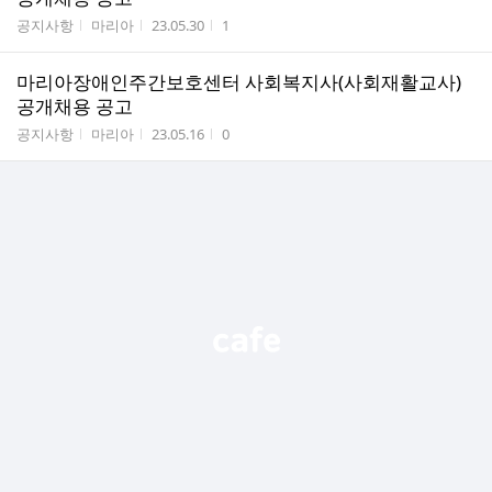
게시판명
작성자
작성시간
조회수
공지사항
마리아
23.05.30
1
마리아장애인주간보호센터 사회복지사(사회재활교사)
공개채용 공고
게시판명
작성자
작성시간
조회수
공지사항
마리아
23.05.16
0