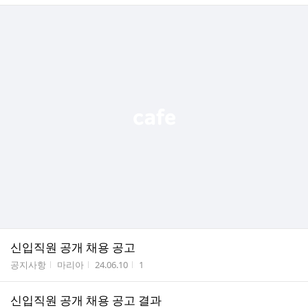
신입직원 공개 채용 공고
게시판명
작성자
작성시간
조회수
공지사항
마리아
24.06.10
1
신입직원 공개 채용 공고 결과