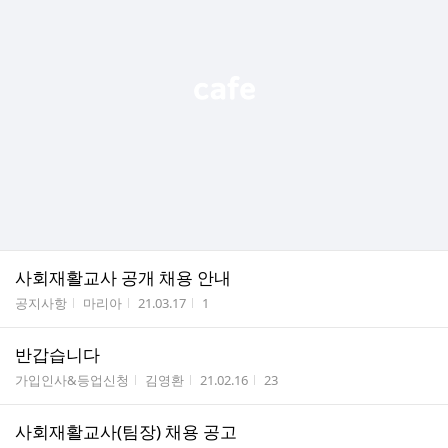
사회재활교사 공개 채용 안내
게시판명
작성자
작성시간
조회수
공지사항
마리아
21.03.17
1
반갑습니다
게시판명
작성자
작성시간
조회수
가입인사&등업신청
김영환
21.02.16
23
사회재활교사(팀장) 채용 공고