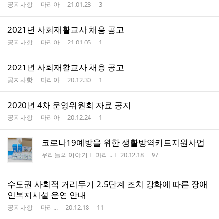
게시판명
작성자
작성시간
조회수
공지사항
마리아
21.01.28
3
2021년 사회재활교사 채용 공고
게시판명
작성자
작성시간
조회수
공지사항
마리아
21.01.05
1
2021년 사회재활교사 채용 공고
게시판명
작성자
작성시간
조회수
공지사항
마리아
20.12.30
1
2020년 4차 운영위원회 자료 공지
게시판명
작성자
작성시간
조회수
공지사항
마리아
20.12.24
1
코로나19예방을 위한 생활방역키트지원사업
게시판명
작성자
작성시간
조회수
우리들의 이야기
마리...
20.12.18
97
수도권 사회적 거리두기 2.5단계 조치 강화에 따른 장애
인복지시설 운영 안내
게시판명
작성자
작성시간
조회수
공지사항
마리...
20.12.18
11