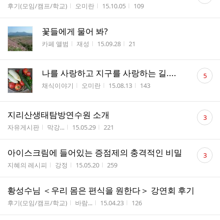
글
게시판명
작성자
작성시간
조회수
후기(모임/캠프/학교)
오미란
15.10.05
109
수
꽃들에게 물어 봐?
게시판명
작성자
작성시간
조회수
카페 앨범
재성
15.09.28
21
댓
나를 사랑하고 지구를 사랑하는 길....
5
글
게시판명
작성자
작성시간
조회수
채식이야기
오미란
15.08.13
143
수
댓
지리산생태탐방연수원 소개
3
글
게시판명
작성자
작성시간
조회수
자유게시판
막강...
15.05.29
221
수
댓
아이스크림에 들어있는 증점제의 충격적인 비밀
3
글
게시판명
작성자
작성시간
조회수
지혜의 레시피
강정
15.05.20
259
수
황성수님 ＜우리 몸은 편식을 원한다＞ 강연회 후기
게시판명
작성자
작성시간
조회수
후기(모임/캠프/학교)
바람...
15.04.23
126