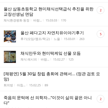
댓
울산 삼동초등학교 현미채식선택급식 추진을 위한
2
글
교장선생님 면담
수
게시판명
작성자
작성시간
조회수
채식환경평화 동정
바람...
15.03.03
170
댓
울산 페다고지 자연치유이야기후기
5
글
게시판명
작성자
작성시간
조회수
후기(모임/캠프/학교)
느을
15.03.01
263
수
채식만두와 현미떡케잌 선물 모듬
게시판명
작성자
작성시간
조회수
채식 레시피
바람...
15.02.27
125
[채평연] 5월 30일 창립 총회에 관해서... (정관 검토 요
망)
게시판명
작성자
작성시간
조회수
회의방
아침...
15.02.25
89
댓
죽음의 문턱에 선 의학자…“이것이 삶의 끝은 아니
2
글
다”
수