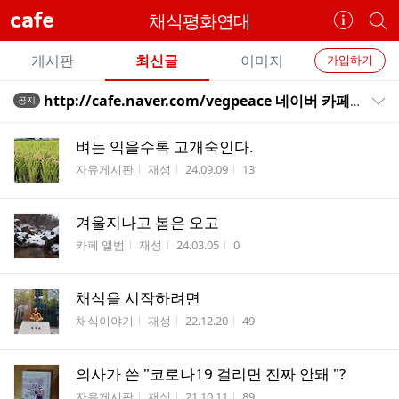
cafe
채식평화연대
카
개
페
별
개
정
카
게시판
최신글
이미지
가입하기
보
별
페
전
전
보
검
http://cafe.naver.com/vegpeace 네이버 카페로 오십시오.
공지
카
공지목록 펼치기/접기
체
기
색
체
페
글
글
벼는 익을수록 고개숙인다.
리
메
게시판명
작성자
작성시간
조회수
자유게시판
재성
24.09.09
13
스
뉴
트
겨울지나고 봄은 오고
게시판명
작성자
작성시간
조회수
카페 앨범
재성
24.03.05
0
채식을 시작하려면
게시판명
작성자
작성시간
조회수
채식이야기
재성
22.12.20
49
의사가 쓴 "코로나19 걸리면 진짜 안돼 "?
게시판명
작성자
작성시간
조회수
자유게시판
재성
21.10.11
89