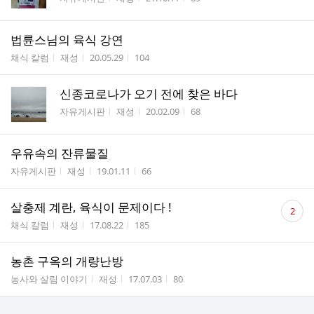
법륜스님의 육식 강연
게시판명
작성자
작성시간
조회수
채식 칼럼
재성
20.05.29
104
신종코로나가 오기 전에 찾은 바다
게시판명
작성자
작성시간
조회수
자유게시판
재성
20.02.09
68
우유속의 잔류물질
게시판명
작성자
작성시간
조회수
자유게시판
재성
19.01.11
66
댓
살충제 계란, 육식이 문제이다 !
2
글
게시판명
작성자
작성시간
조회수
채식 칼럼
재성
17.08.22
185
수
농촌 구옥의 개량난방
게시판명
작성자
작성시간
조회수
농사와 살림 이야기
재성
17.07.03
80