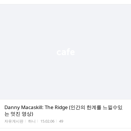
Danny Macaskill: The Ridge (인간의 한계를 느낄수있
는 멋진 영상)
게시판명
작성자
작성시간
조회수
자유게시판
하니
15.02.06
49