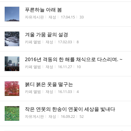
푸른하늘 아래 봄
게시판명
작성자
작성시간
조회수
자유게시판
재성
17.04.15
33
겨울 가뭄 끝의 설경
게시판명
작성자
작성시간
조회수
카페 앨범
재성
17.02.03
8
2016년 격동의 한 해를 채식으로 다스리며. ~
게시판명
작성자
작성시간
조회수
카페 앨범
재성
16.11.27
10
붉디 붉은 옷을 떨구는
게시판명
작성자
작성시간
조회수
카페 앨범
재성
16.11.03
4
작은 연못의 한송이 연꽃이 세상을 빛내다
게시판명
작성자
작성시간
조회수
자유게시판
재성
16.09.22
52