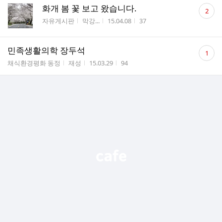
댓
화개 봄 꽃 보고 왔습니다.
2
글
게시판명
작성자
작성시간
조회수
자유게시판
막강...
15.04.08
37
수
댓
민족생활의학 장두석
1
글
게시판명
작성자
작성시간
조회수
채식환경평화 동정
재성
15.03.29
94
수