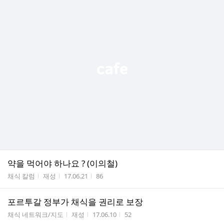
약을 먹어야 하나요 ? (이의철)
게시판명
작성자
작성시간
조회수
채식 칼럼
재성
17.06.21
86
포르투갈 정부가 채식을 권리로 보장
게시판명
작성자
작성시간
조회수
채식 네트워크/지도
재성
17.06.10
52