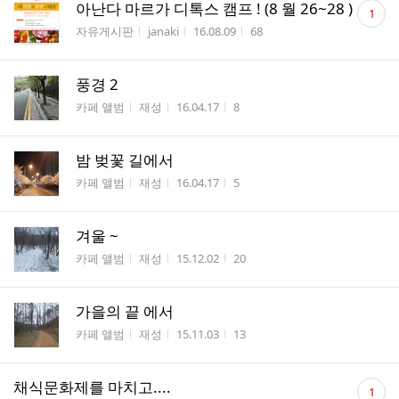
댓
아난다 마르가 디톡스 캠프 ! (8 월 26~28 )
1
글
게시판명
작성자
작성시간
조회수
자유게시판
janaki
16.08.09
68
수
풍경 2
게시판명
작성자
작성시간
조회수
카페 앨범
재성
16.04.17
8
밤 벚꽃 길에서
게시판명
작성자
작성시간
조회수
카페 앨범
재성
16.04.17
5
겨울 ~
게시판명
작성자
작성시간
조회수
카페 앨범
재성
15.12.02
20
가을의 끝 에서
게시판명
작성자
작성시간
조회수
카페 앨범
재성
15.11.03
13
댓
채식문화제를 마치고....
1