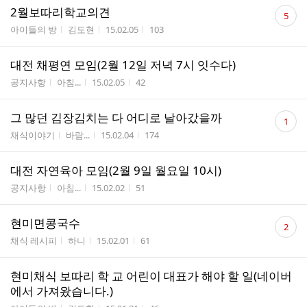
댓
2월보따리학교의견
5
글
게시판명
작성자
작성시간
조회수
아이들의 방
김도현
15.02.05
103
수
대전 채평연 모임(2월 12일 저녁 7시 잇수다)
게시판명
작성자
작성시간
조회수
공지사항
아침...
15.02.05
42
댓
그 많던 김장김치는 다 어디로 날아갔을까
1
글
게시판명
작성자
작성시간
조회수
채식이야기
바람...
15.02.04
174
수
대전 자연육아 모임(2월 9일 월요일 10시)
게시판명
작성자
작성시간
조회수
공지사항
아침...
15.02.02
51
댓
현미면콩국수
2
글
게시판명
작성자
작성시간
조회수
채식 레시피
하니
15.02.01
61
수
현미채식 보따리 학 교 어린이 대표가 해야 할 일(네이버
에서 가져왔습니다.)