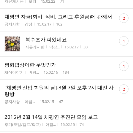
게시판명
작성자
작성시간
조회수
자유게시판
보리
15.02.22
71
댓
채평연 자금(회비, 식비, 그리고 후원금)에 관해서
2
글
게시판명
작성자
작성시간
조회수
공지사항
강정
15.02.17
162
수
댓
복수초가 피었네요
1
글
게시판명
작성자
작성시간
조회수
자유게시판
막강...
15.02.17
33
수
댓
평화밥상이란 무엇인가
1
글
게시판명
작성자
작성시간
조회수
채식이야기
바람...
15.02.16
184
수
댓
[채평연 신입 회원의 날]-3월 7일 오후 2시 대전 사
2
글
랑방
수
게시판명
작성자
작성시간
조회수
공지사항
아침...
15.02.15
47
2015년 2월 14일 채평연 추진단 모임 보고
게시판명
작성자
작성시간
조회수
후기(모임/캠프/학교)
아침...
15.02.15
74