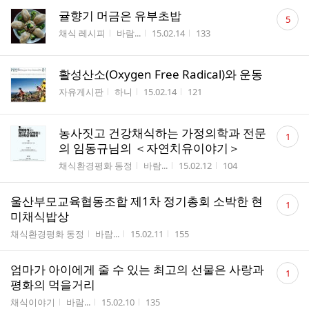
댓
귤향기 머금은 유부초밥
5
글
게시판명
작성자
작성시간
조회수
채식 레시피
바람...
15.02.14
133
수
활성산소(Oxygen Free Radical)와 운동
게시판명
작성자
작성시간
조회수
자유게시판
하니
15.02.14
121
댓
농사짓고 건강채식하는 가정의학과 전문
1
글
의 임동규님의 ＜자연치유이야기＞
수
게시판명
작성자
작성시간
조회수
채식환경평화 동정
바람...
15.02.12
104
댓
울산부모교육협동조합 제1차 정기총회 소박한 현
1
글
미채식밥상
수
게시판명
작성자
작성시간
조회수
채식환경평화 동정
바람...
15.02.11
155
댓
엄마가 아이에게 줄 수 있는 최고의 선물은 사랑과
1
글
평화의 먹을거리
수
게시판명
작성자
작성시간
조회수
채식이야기
바람...
15.02.10
135