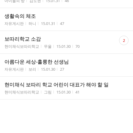
게시판명
작성자
작성시간
조회수
아이들의 방
김도현
15.01.31
46
생활속의 체조
게시판명
작성자
작성시간
조회수
자유게시판
하니
15.01.31
47
댓
보따리학교 소감
2
글
게시판명
작성자
작성시간
조회수
현미채식보따리학교
무울
15.01.30
70
수
아름다운 세상-훌륭한 선생님
게시판명
작성자
작성시간
조회수
자유게시판
보리
15.01.30
27
현미채식 보따리 학교 어린이 대표가 해야 할 일
게시판명
작성자
작성시간
조회수
현미채식보따리학교
그림
15.01.30
41
상주 현미채식 보따리학교에 다녀와서- 진유선
게시판명
작성자
작성시간
조회수
후기(모임/캠프/학교)
아침...
15.01.29
115
심장 건강 위해 챙겨야 할 음식