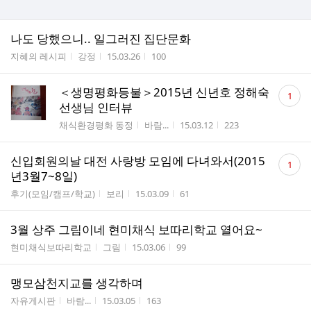
나도 당했으니.. 일그러진 집단문화
게시판명
작성자
작성시간
조회수
지혜의 레시피
강정
15.03.26
100
댓
＜생명평화등불＞2015년 신년호 정해숙
1
글
선생님 인터뷰
수
게시판명
작성자
작성시간
조회수
채식환경평화 동정
바람...
15.03.12
223
댓
신입회원의날 대전 사랑방 모임에 다녀와서(2015
1
글
년3월7~8일)
수
게시판명
작성자
작성시간
조회수
후기(모임/캠프/학교)
보리
15.03.09
61
3월 상주 그림이네 현미채식 보따리학교 열어요~
게시판명
작성자
작성시간
조회수
현미채식보따리학교
그림
15.03.06
99
맹모삼천지교를 생각하며
게시판명
작성자
작성시간
조회수
자유게시판
바람...
15.03.05
163