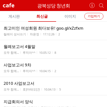
cafe
광북성당 청년회
카
개
페
별
개
정
카
게시판
최신글
이미지
가입하기
보
별
페
전
전
보
검
최­고­미­인 여­성­회­원 최­다­보­유! goo.gl/xZzfxm
카
체
기
색
체
게시판명
작성자
작성시간
조회수
릴레이 성서쓰기
차윤정
17.12.26
2
페
글
글
리
메
월례보고서 4월말
스
뉴
게시판명
작성자
작성시간
조회수
트
모두 함께...
루치아^^
10.05.12
8
사업보고서 9차
게시판명
작성자
작성시간
조회수
모두 함께...
루치아^^
10.04.15
2
2010 사업보고서
게시판명
작성자
작성시간
조회수
모두 함께...
호]마태오[건
10.04.13
5
지급회의서 양식