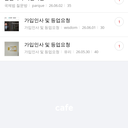
글
게시판명
작성자
작성시간
조회수
국제법 질문방
parque
26.06.02
35
수
댓
가입인사 및 등업요청
1
글
게시판명
작성자
작성시간
조회수
가입인사 및 등업요청
wisdom
26.06.01
30
수
댓
가입인사 및 등업요청
1
글
게시판명
작성자
작성시간
조회수
가입인사 및 등업요청
유리
26.05.30
40
수