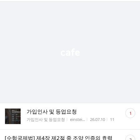
댓
가입인사 및 등업요청
1
글
게시판명
작성자
작성시간
조회수
가입인사 및 등업요청
einstei...
26.07.10
11
수
댓
[수험국제법] 제4장 제2절 중 조약 인증의 효력
2