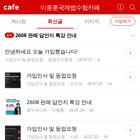
cafe
이종훈국제법수험카페
카
개
페
별
개
정
카
게시판
최신글
이미지
가입하기
보
별
페
전
전
보
검
2608 판례 답안지 특강 안내
필독
카
공지목록 펼치기/접기
체
기
색
체
페
글
댓
글
안녕하세요 오늘 가입했습니다!
1
리
글
메
게시판명
작성자
작성시간
조회수
가입인사 및 등업요청
꿈많은수험생
26.07.31
6
스
수
뉴
트
댓
가입인사 및 등업요청
1
글
게시판명
작성자
작성시간
조회수
가입인사 및 등업요청
도도새
26.07.29
14
수
2608 판례 답안지 특강 안내
게시판명
작성자
작성시간
조회수
공지게시판
이종훈
26.07.24
38
댓
가입인사 및 등업요청
1
글
게시판명
작성자
작성시간
조회수
가입인사 및 등업요청
시은
26.07.22
10
수