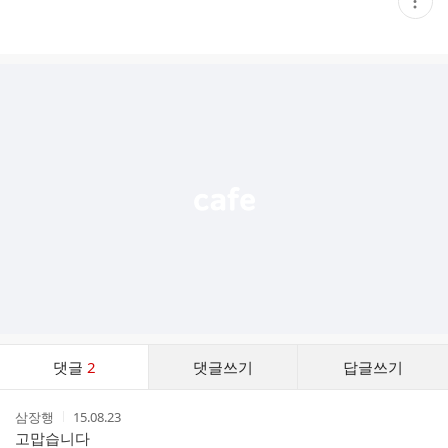
현
재
게
시
글
추
가
기
능
열
기
댓
댓글
2
댓글쓰기
답글쓰기
글
댓
작
작
삼장행
15.08.23
글
성
성
고맙습니다
리
자
시