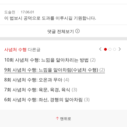
스
간
트
작
작
도솔천
17.06.01
성
성
이 법보시 공덕으로 도과를 이루시길 기원합니다.
자
시
간
댓글 전체보기
사념처 수행
다른글
현재페이지 1
2
3
댓
10회 사념처 수행: 느낌을 알아차리는 방법
(
2
)
5
글
댓
9회 사념처 수행: 느낌을 알아차림(수념처 수행)
(
2
)
4
글
댓
8회 사념처 수행: 오온과 무아
(
4
)
3
글
댓
7회 사념처 수행: 육문, 육경, 육식
(
3
)
2
글
댓
6회 사념처 수행: 좌선, 경행의 알아차림
(
3
)
1
글
맨위로