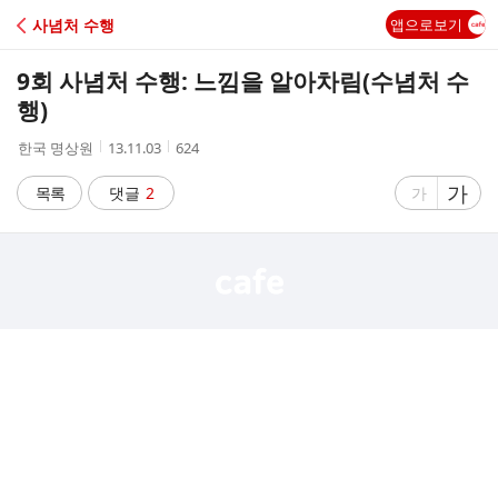
C
사념처 수행
앱으로보기
A
9회 사념처 수행: 느낌을 알아차림(수념처 수
F
행)
작
작
조
한국 명상원
13.11.03
624
E
성
성
회
자
시
수
글
가
글
목록
댓글
2
가
간
자
자
크
크
기
기
크
작
게
게