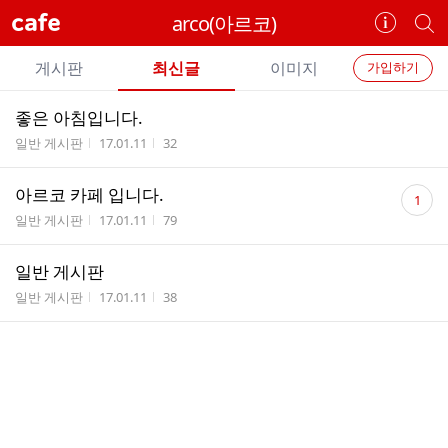
cafe
arco(아르코)
카
개
페
별
개
정
카
게시판
최신글
이미지
가입하기
보
별
페
전
전
보
검
좋은 아침입니다.
카
체
기
색
체
게시판명
작성시간
조회수
일반 게시판
17.01.11
32
페
글
글
리
메
댓
아르코 카페 입니다.
스
1
글
뉴
게시판명
작성시간
조회수
트
일반 게시판
17.01.11
79
수
일반 게시판
게시판명
작성시간
조회수
일반 게시판
17.01.11
38