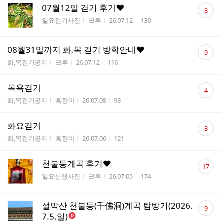
댓
07월12일 걷기 후기❤️
3
글
게시판명
작성자
작성시간
조회수
일요걷기사진
크루
26.07.12
130
수
댓
08월31일까지 화.목 걷기 방학안내❤️
9
글
게시판명
작성자
작성시간
조회수
화,목걷기공지
크루
26.07.12
116
수
댓
목욕걷기
4
글
게시판명
작성자
작성시간
조회수
화,목걷기공지
흑장미
26.07.08
93
수
댓
화요걷기
3
글
게시판명
작성자
작성시간
조회수
화,목걷기공지
흑장미
26.07.06
121
수
댓
천불동계곡 후기❤️
17
글
게시판명
작성자
작성시간
조회수
일요산행사진
크루
26.07.05
174
수
댓
설악산 천불동(千佛洞)계곡 탐방기(2026.
9
글
7.5,일)