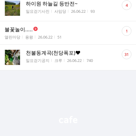
댓
하이원 하늘길 등반전~
4
글
게시판명
작성자
작성시간
조회수
일요걷기사진
사임당
26.06.22
93
수
댓
불꽃놀이.....
1
글
게시판명
작성자
작성시간
조회수
열린마당
용왕
26.06.22
51
수
댓
천불동계곡(천당폭포)❤️
31
글
게시판명
작성자
작성시간
조회수
일요걷기공지
크루
26.06.22
740
수