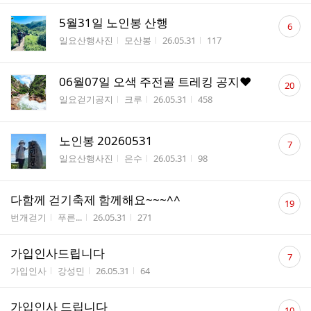
댓
5월31일 노인봉 산행
6
글
게시판명
작성자
작성시간
조회수
일요산행사진
모산봉
26.05.31
117
수
댓
06월07일 오색 주전골 트레킹 공지❤️
20
글
게시판명
작성자
작성시간
조회수
일요걷기공지
크루
26.05.31
458
수
댓
노인봉 20260531
7
글
게시판명
작성자
작성시간
조회수
일요산행사진
은수
26.05.31
98
수
댓
다함께 걷기축제 함께해요~~~^^
19
글
게시판명
작성자
작성시간
조회수
번개걷기
푸른...
26.05.31
271
수
댓
가입인사드립니다
7
글
게시판명
작성자
작성시간
조회수
가입인사
강성민
26.05.31
64
수
댓
가입인사 드립니다
10