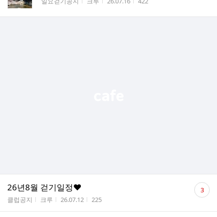
게시판명
작성자
작성시간
조회수
일요걷기공지
크루
26.07.16
422
수
댓
26년8월 걷기일정❤️
3
글
게시판명
작성자
작성시간
조회수
클럽공지
크루
26.07.12
225
수