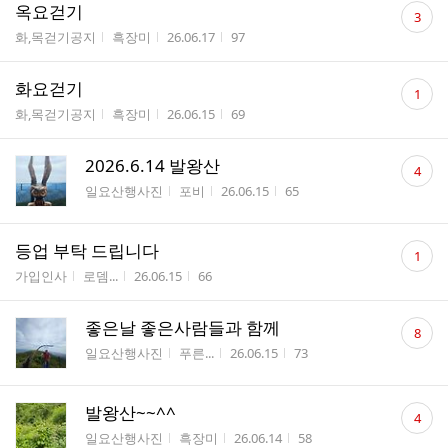
댓
옥요걷기
3
글
게시판명
작성자
작성시간
조회수
화,목걷기공지
흑장미
26.06.17
97
수
댓
화요걷기
1
글
게시판명
작성자
작성시간
조회수
화,목걷기공지
흑장미
26.06.15
69
수
댓
2026.6.14 발왕산
4
글
게시판명
작성자
작성시간
조회수
일요산행사진
포비
26.06.15
65
수
댓
등업 부탁 드립니다
1
글
게시판명
작성자
작성시간
조회수
가입인사
로뎀...
26.06.15
66
수
댓
좋은날 좋은사람들과 함께
8
글
게시판명
작성자
작성시간
조회수
일요산행사진
푸른...
26.06.15
73
수
댓
발왕산~~^^
4
글
게시판명
작성자
작성시간
조회수
일요산행사진
흑장미
26.06.14
58
수