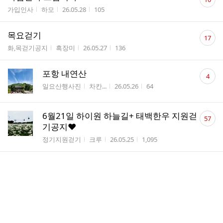
글
게시판명
작성자
작성시간
조회수
가입인사
하모
26.05.28
105
수
댓
목요걷기
17
글
게시판명
작성자
작성시간
조회수
화,목걷기공지
흑장미
26.05.27
136
수
댓
포항 내연산
4
글
게시판명
작성자
작성시간
조회수
일요산행사진
차칸...
26.05.26
64
수
댓
6월21일 하이원 하늘길+ 태백한우 지원걷
57
글
기공지❤️
수
게시판명
작성자
작성시간
조회수
정기지원걷기
크루
26.05.25
1,095
댓
26년06월 걷기일정❤️
5
글
게시판명
작성자
작성시간
조회수
클럽공지
크루
26.05.25
293
수
댓
포항내연산+스카이워크 후기❤️
2
글
게시판명
작성자
작성시간
조회수
일요산행사진
크루
26.05.25
78
수