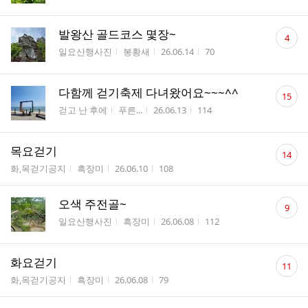
댓
발왕산 골드코스 몇장~
4
글
게시판명
작성자
작성시간
조회수
일요산행사진
봉황새
26.06.14
70
수
댓
다함께 걷기축제 다녀왔어요~~~^^
15
글
게시판명
작성자
작성시간
조회수
걷고 난 후에
푸른...
26.06.13
114
수
댓
목요걷기
14
글
게시판명
작성자
작성시간
조회수
화,목걷기공지
흑장미
26.06.10
108
수
댓
오색 주전골~
9
글
게시판명
작성자
작성시간
조회수
일요산행사진
흑장미
26.06.08
112
수
댓
화요걷기
11
글
게시판명
작성자
작성시간
조회수
화,목걷기공지
흑장미
26.06.08
79
수