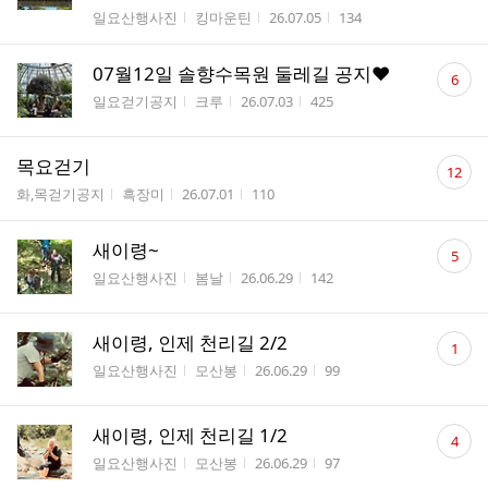
수
게시판명
작성자
작성시간
조회수
일요산행사진
킹마운틴
26.07.05
134
댓
07월12일 솔향수목원 둘레길 공지❤️
6
글
게시판명
작성자
작성시간
조회수
일요걷기공지
크루
26.07.03
425
수
댓
목요걷기
12
글
게시판명
작성자
작성시간
조회수
화,목걷기공지
흑장미
26.07.01
110
수
댓
새이령~
5
글
게시판명
작성자
작성시간
조회수
일요산행사진
봄날
26.06.29
142
수
댓
새이령, 인제 천리길 2/2
1
글
게시판명
작성자
작성시간
조회수
일요산행사진
모산봉
26.06.29
99
수
댓
새이령, 인제 천리길 1/2
4
글
게시판명
작성자
작성시간
조회수
일요산행사진
모산봉
26.06.29
97
수