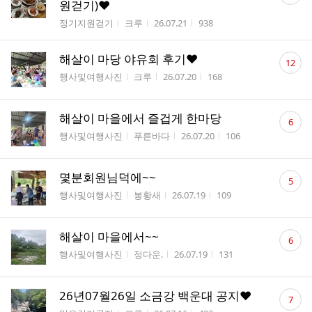
원걷기)❤️
수
게시판명
작성자
작성시간
조회수
정기지원걷기
크루
26.07.21
938
댓
해살이 마당 야유회 후기❤️
12
글
게시판명
작성자
작성시간
조회수
행사및여행사진
크루
26.07.20
168
수
댓
해살이 마을에서 즐겁게 한마당
6
글
게시판명
작성자
작성시간
조회수
행사및여행사진
푸른바다
26.07.20
106
수
댓
몇분회원님덕에~~
5
글
게시판명
작성자
작성시간
조회수
행사및여행사진
봉황새
26.07.19
109
수
댓
해살이 마을에서~~
6
글
게시판명
작성자
작성시간
조회수
행사및여행사진
정다운.
26.07.19
131
수
댓
26년07월26일 소금강 백운대 공지❤️
7
글