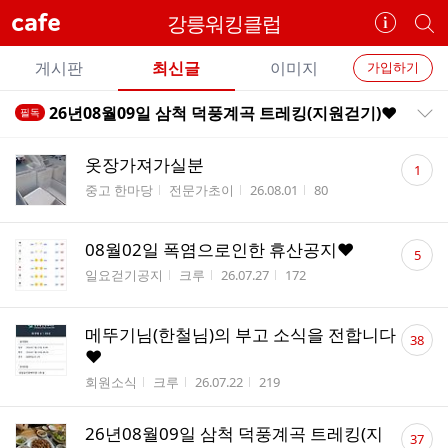
cafe
강릉워킹클럽
카
개
페
별
개
정
카
게시판
최신글
이미지
가입하기
보
별
페
전
전
보
검
26년08월09일 삼척 덕풍계곡 트레킹(지원걷기)❤️
필독
카
공지목록 펼치기/접기
체
기
색
체
페
글
댓
글
옷장가져가실분
1
리
글
메
게시판명
작성자
작성시간
조회수
중고 한마당
전문가초이
26.08.01
80
스
수
뉴
트
댓
08월02일 폭염으로인한 휴산공지❤️
5
글
게시판명
작성자
작성시간
조회수
일요걷기공지
크루
26.07.27
172
수
댓
메뚜기님(한철님)의 부고 소식을 전합니다
38
글
❤️
수
게시판명
작성자
작성시간
조회수
회원소식
크루
26.07.22
219
댓
26년08월09일 삼척 덕풍계곡 트레킹(지
37
글