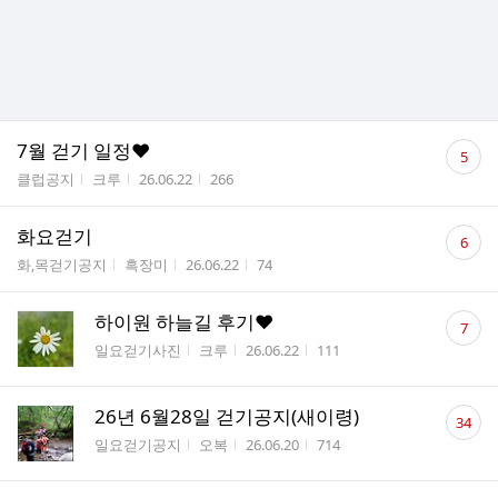
댓
7월 걷기 일정❤️
5
글
게시판명
작성자
작성시간
조회수
클럽공지
크루
26.06.22
266
수
댓
화요걷기
6
글
게시판명
작성자
작성시간
조회수
화,목걷기공지
흑장미
26.06.22
74
수
댓
하이원 하늘길 후기❤️
7
글
게시판명
작성자
작성시간
조회수
일요걷기사진
크루
26.06.22
111
수
댓
26년 6월28일 걷기공지(새이령)
34
글
게시판명
작성자
작성시간
조회수
일요걷기공지
오복
26.06.20
714
수