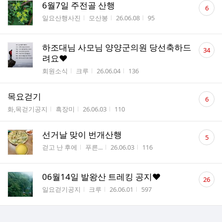
댓
6월7일 주전골 산행
6
글
게시판명
작성자
작성시간
조회수
일요산행사진
모산봉
26.06.08
95
수
댓
하조대님 사모님 양양군의원 당선축하드
34
글
려요❤️
수
게시판명
작성자
작성시간
조회수
회원소식
크루
26.06.04
136
댓
목요걷기
6
글
게시판명
작성자
작성시간
조회수
화,목걷기공지
흑장미
26.06.03
110
수
댓
선거날 맞이 번개산행
5
글
게시판명
작성자
작성시간
조회수
걷고 난 후에
푸른...
26.06.03
116
수
댓
06월14일 발왕산 트레킹 공지❤️
26
글
게시판명
작성자
작성시간
조회수
일요걷기공지
크루
26.06.01
597
수