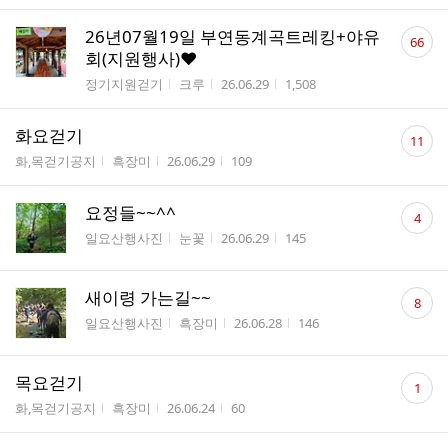
댓
26년07월19일 부연동계곡트레킹+야유
66
글
회(지원행사)❤️
수
게시판명
작성자
작성시간
조회수
정기지원걷기
크루
26.06.29
1,508
댓
화요걷기
11
글
게시판명
작성자
작성시간
조회수
화,목걷기공지
흑장미
26.06.29
109
수
댓
요정들~~^^
4
글
게시판명
작성자
작성시간
조회수
일요산행사진
눈꽃
26.06.29
145
수
댓
새이령 가는길~~
8
글
게시판명
작성자
작성시간
조회수
일요산행사진
흑장미
26.06.28
146
수
댓
목요걷기
1
글
게시판명
작성자
작성시간
조회수
화,목걷기공지
흑장미
26.06.24
60
수