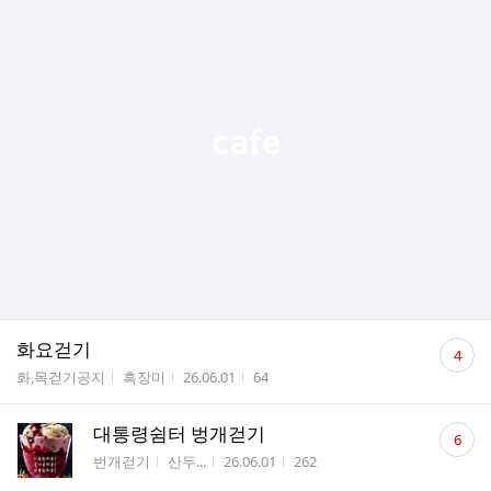
댓
화요걷기
4
글
게시판명
작성자
작성시간
조회수
화,목걷기공지
흑장미
26.06.01
64
수
댓
대통령쉼터 벙개걷기
6
글
게시판명
작성자
작성시간
조회수
번개걷기
산두...
26.06.01
262
수