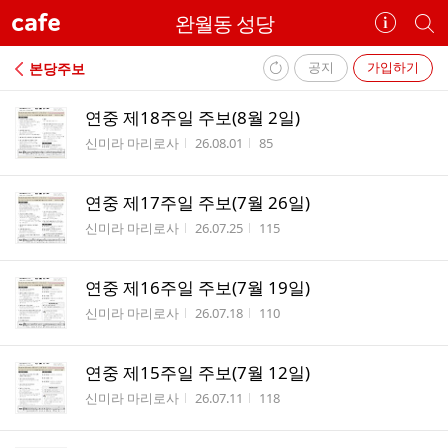
cafe
완월동 성당
카
개
페
별
정
카
공지
가입하기
본당주보
보
페
내
보
검
연중 제18주일 주보(8월 2일)
부
기
색
작성자
작성시간
조회수
신미라 마리로사
26.08.01
85
리
스
트
연중 제17주일 주보(7월 26일)
작성자
작성시간
조회수
신미라 마리로사
26.07.25
115
연중 제16주일 주보(7월 19일)
작성자
작성시간
조회수
신미라 마리로사
26.07.18
110
연중 제15주일 주보(7월 12일)
작성자
작성시간
조회수
신미라 마리로사
26.07.11
118