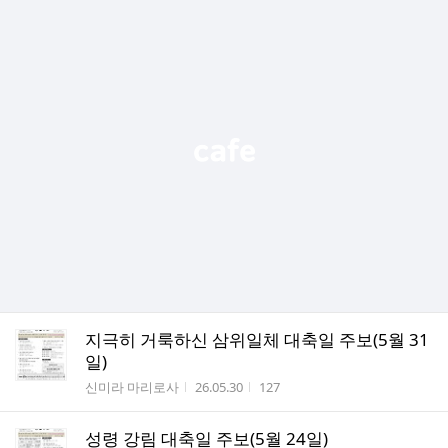
지극히 거룩하신 삼위일체 대축일 주보(5월 31
일)
작성자
작성시간
조회수
신미라 마리로사
26.05.30
127
성령 강림 대축일 주보(5월 24일)