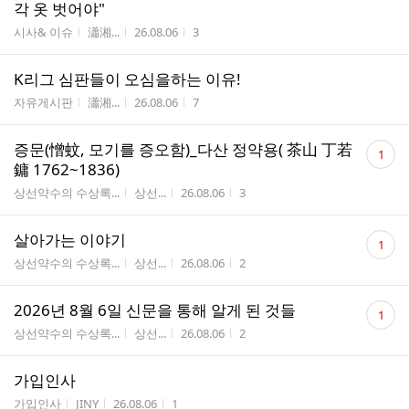
수
각 옷 벗어야"
게시판명
작성자
작성시간
조회수
시사& 이슈
瀟湘...
26.08.06
3
K리그 심판들이 오심을하는 이유!
게시판명
작성자
작성시간
조회수
자유게시판
瀟湘...
26.08.06
7
댓
증문(憎蚊, 모기를 증오함)_다산 정약용( 茶山 丁若
1
글
鏞 1762~1836) ​
수
게시판명
작성자
작성시간
조회수
상선약수의 수상록...
상선...
26.08.06
3
댓
살아가는 이야기
1
글
게시판명
작성자
작성시간
조회수
상선약수의 수상록...
상선...
26.08.06
2
수
댓
2026년 8월 6일 신문을 통해 알게 된 것들
1
글
게시판명
작성자
작성시간
조회수
상선약수의 수상록...
상선...
26.08.06
2
수
가입인사
게시판명
작성자
작성시간
조회수
가입인사
JINY
26.08.06
1