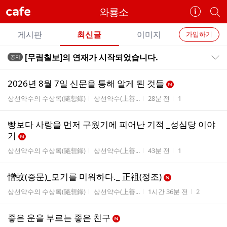
cafe
와룡소
카
개
페
별
개
정
카
게시판
최신글
이미지
가입하기
보
별
페
전
전
보
검
[무림칠보]의 연재가 시작되었습니다.
공지
카
공지목록 펼치기/접기
체
기
색
체
페
글
글
2026년 8월 7일 신문을 통해 알게 된 것들
리
메
게시판명
작성자
작성시간
조회수
상선약수의 수상록(隨想錄)
상선약수(上善...
28분 전
1
스
뉴
트
빵보다 사랑을 먼저 구웠기에 피어난 기적 _성심당 이야
기
게시판명
작성자
작성시간
조회수
상선약수의 수상록(隨想錄)
상선약수(上善...
43분 전
1
憎蚊(증문)_모기를 미워하다._ 正祖(정조)
게시판명
작성자
작성시간
조회수
상선약수의 수상록(隨想錄)
상선약수(上善...
1시간 36분 전
2
좋은 운을 부르는 좋은 친구