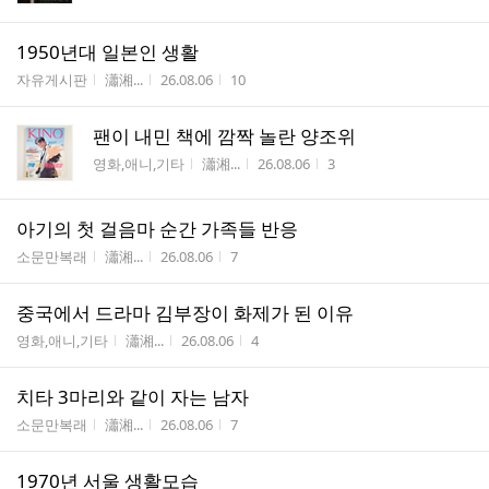
1950년대 일본인 생활
게시판명
작성자
작성시간
조회수
자유게시판
瀟湘...
26.08.06
10
팬이 내민 책에 깜짝 놀란 양조위
게시판명
작성자
작성시간
조회수
영화,애니,기타
瀟湘...
26.08.06
3
아기의 첫 걸음마 순간 가족들 반응
게시판명
작성자
작성시간
조회수
소문만복래
瀟湘...
26.08.06
7
중국에서 드라마 김부장이 화제가 된 이유
게시판명
작성자
작성시간
조회수
영화,애니,기타
瀟湘...
26.08.06
4
치타 3마리와 같이 자는 남자
게시판명
작성자
작성시간
조회수
소문만복래
瀟湘...
26.08.06
7
1970년 서울 생활모습