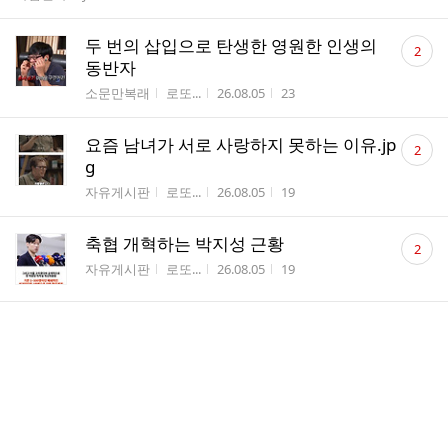
댓
두 번의 삽입으로 탄생한 영원한 인생의
2
글
동반자
수
게시판명
작성자
작성시간
조회수
소문만복래
로또...
26.08.05
23
댓
요즘 남녀가 서로 사랑하지 못하는 이유.jp
2
글
g
수
게시판명
작성자
작성시간
조회수
자유게시판
로또...
26.08.05
19
댓
축협 개혁하는 박지성 근황
2
글
게시판명
작성자
작성시간
조회수
자유게시판
로또...
26.08.05
19
수
인천의 한 경고문
게시판명
작성자
작성시간
조회수
자유게시판
瀟湘...
26.08.05
17
청담동 25만원 메이크업 후기
게시판명
작성자
작성시간
조회수
자유게시판
瀟湘...
26.08.05
17