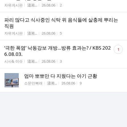
게시판명
작성자
작성시간
조회수
자유게시판
瀟湘...
26.08.06
2
파리 많다고 식사중인 식탁 위 음식들에 살충제 뿌리는
직원
게시판명
작성자
작성시간
조회수
자유게시판
瀟湘...
26.08.06
5
댓
‘극한 폭염’ 낙동강보 개방…방류 효과는? / KBS 202
1
글
6.08.03.
수
게시판명
작성자
작성시간
조회수
시사& 이슈
瀟湘...
26.08.06
3
엄마 뽀뽀만 다 지웠다는 아기 근황
게시판명
작성자
작성시간
조회수
소문만복래
瀟湘...
26.08.06
9