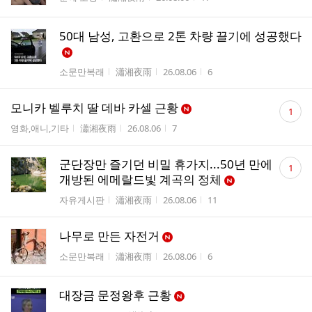
50대 남성, 고환으로 2톤 차량 끌기에 성공했다
게시판명
작성자
작성시간
조회수
소문만복래
瀟湘夜雨
26.08.06
6
댓
모니카 벨루치 딸 데바 카셀 근황
1
글
게시판명
작성자
작성시간
조회수
영화,애니,기타
瀟湘夜雨
26.08.06
7
수
댓
군단장만 즐기던 비밀 휴가지...50년 만에
1
글
개방된 에메랄드빛 계곡의 정체
수
게시판명
작성자
작성시간
조회수
자유게시판
瀟湘夜雨
26.08.06
11
나무로 만든 자전거
게시판명
작성자
작성시간
조회수
소문만복래
瀟湘夜雨
26.08.06
6
대장금 문정왕후 근황