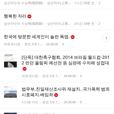
게시판명
작성자
작성시간
조회수
상선약수의 수상록(隨想錄)
상선약수(上善...
1시간 56분 전
2
행복한 자리
게시판명
작성자
작성시간
조회수
상선약수의 수상록(隨想錄)
상선약수(上善...
2시간 24분 전
2
댓
한국에 방문한 세계인이 놀란 폭염.
1
글
게시판명
작성자
작성시간
조회수
자유게시판
로또 5개 1...
26.08.06
9
수
[단독] 대한축구협회, 2014 브라질 월드컵·201
2 런던 올림픽 예선전 등 심판에 수차례 성접대
게시판명
작성자
작성시간
조회수
자유게시판
로또 5개 1...
26.08.06
4
법무부,친일재산조사위 재설치..국가폭력 범죄
시효폐지.배임죄
게시판명
작성자
작성시간
조회수
시사& 이슈
로또 5개 1...
26.08.06
0