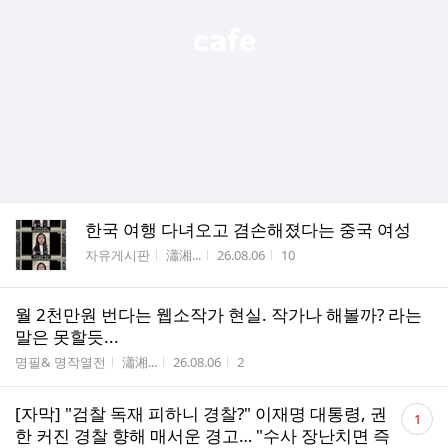
한국 여행 다녀오고 겸손해졌다는 중국 여성
게시판명
작성자
작성시간
조회수
자유게시판
瀟湘...
26.08.06
10
월 2천만원 번다는 웹소작가 현실. 작가나 해볼까? 라는
말은 못할듯...
게시판명
작성자
작성시간
조회수
명필& 명작열전
瀟湘...
26.08.06
2
댓
[자막] "검찰 독재 피하니 경찰?" 이재명 대통령, 권
1
글
한 커진 경찰 향해 매서운 경고… "수사 장난치면 즉