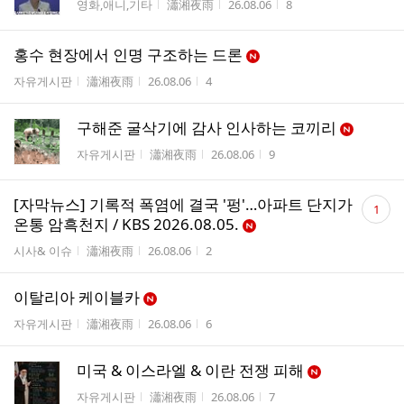
게시판명
작성자
작성시간
조회수
영화,애니,기타
瀟湘夜雨
26.08.06
8
홍수 현장에서 인명 구조하는 드론
게시판명
작성자
작성시간
조회수
자유게시판
瀟湘夜雨
26.08.06
4
구해준 굴삭기에 감사 인사하는 코끼리
게시판명
작성자
작성시간
조회수
자유게시판
瀟湘夜雨
26.08.06
9
댓
[자막뉴스] 기록적 폭염에 결국 '펑'…아파트 단지가
1
글
온통 암흑천지 / KBS 2026.08.05.
수
게시판명
작성자
작성시간
조회수
시사& 이슈
瀟湘夜雨
26.08.06
2
이탈리아 케이블카
게시판명
작성자
작성시간
조회수
자유게시판
瀟湘夜雨
26.08.06
6
미국 & 이스라엘 & 이란 전쟁 피해
게시판명
작성자
작성시간
조회수
자유게시판
瀟湘夜雨
26.08.06
7