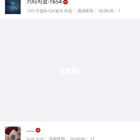
기타자료-1654
게시판명
작성자
작성시간
조회수
기타 무협&서브컬쳐 화첩
瀟湘夜雨
26.08.06
1
.....
게시판명
작성자
작성시간
조회수
눈에 보양
瀟湘夜雨
26.08.06
17