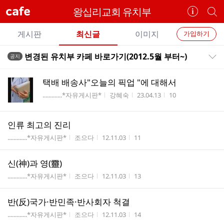
cafe
왕십리교회 유치부
카
개
페
별
개
정
카
게시판
최신글
이미지
가입하기
보
별
페
전
전
보
검
변경된 유치부 카페 바로가기(2012.5월 부터~)
공지
카
공지목록 펼치기/접기
체
기
색
체
페
글
글
택배 배송사"오늘의 픽업 "에 대해서
리
메
게시판명
작성자
작성시간
조회수
.............*자유게시판*
강혜숙
23.04.13
10
스
뉴
트
인류 최고의 진리
게시판명
작성자
작성시간
조회수
.............*자유게시판*
조으다
12.11.03
11
신(神)과 영(靈)
게시판명
작성자
작성시간
조회수
.............*자유게시판*
조으다
12.11.03
13
반(反)국가·반민족·반사회자 척결
게시판명
작성자
작성시간
조회수
.............*자유게시판*
조으다
12.11.03
14