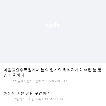
아침고요수목원에서 봄의 향기와 화려하게 채색된 봄 풍
경에 취하다
게시판명
작성자
작성시간
조회수
.............*자유게시판*
강혜숙
12.05.18
17
해외의 예쁜 정원 구경하기
게시판명
작성자
작성시간
조회수
................*인테리...
강혜숙
12.04.30
87