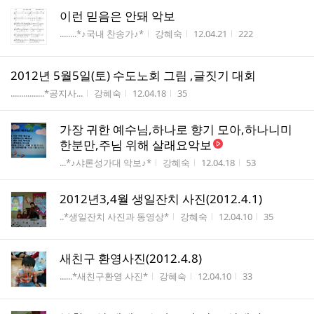
이런 믿음은 안돼 악보
게시판명
작성자
작성시간
조회수
........*♪국내 찬송가♪*
강혜숙
12.04.21
222
2012년 5월5일(토) 수도노회 그림 ,글짓기 대회
게시판명
작성자
작성시간
조회수
................*공지사...
강혜숙
12.04.18
35
가장 귀한 예수님,하나로 향기 모아,하나니미
한분만,주님 위해 살래요악보
게시판명
작성자
작성시간
조회수
...*♪샤론성가대 악보♪*
강혜숙
12.04.18
53
2012년3,4월 생일잔치 사진(2012.4.1)
게시판명
작성자
작성시간
조회수
..*생일잔치 사진과 동영상*
강혜숙
12.04.10
35
새친구 환영사진(2012.4.8)
게시판명
작성자
작성시간
조회수
......*새친구환영 사진*
강혜숙
12.04.10
33