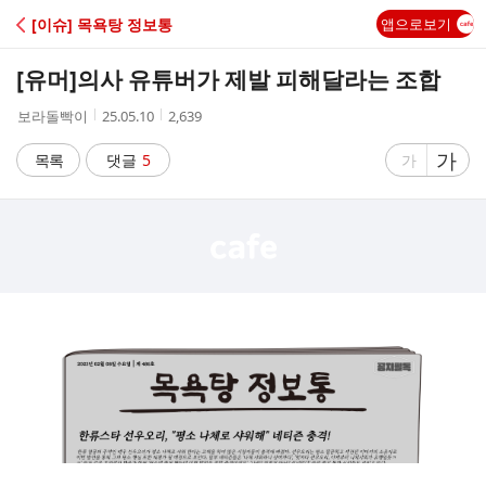
C
[이슈] 목욕탕 정보통
앱으로보기
A
[유머]
의사 유튜버가 제발 피해달라는 조합
F
작
작
조
보라돌빡이
25.05.10
2,639
성
성
회
E
자
시
수
글
가
글
목록
댓글
5
가
간
자
자
크
크
기
기
크
작
게
게