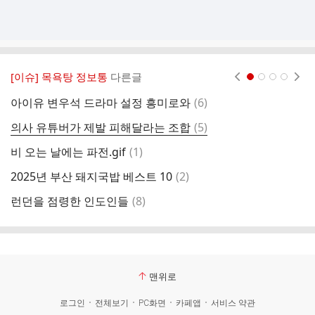
[이슈] 목욕탕 정보통
다른글
현재페이지 1
2
3
4
댓
아이유 변우석 드라마 설정 흥미로와
(
6
)
글
댓
의사 유튜버가 제발 피해달라는 조합
(
5
)
글
댓
비 오는 날에는 파전.gif
(
1
)
글
댓
2025년 부산 돼지국밥 베스트 10
(
2
)
글
댓
런던을 점령한 인도인들
(
8
)
일
글
맨위로
로그인
전체보기
PC화면
카페앱
서비스 약관