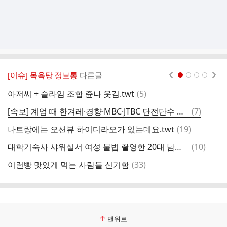
[이슈] 목욕탕 정보통
다른글
현재페이지 1
2
3
4
댓
아저씨 + 슬라임 조합 쥰나 웃김.twt
(
5
)
글
댓
[속보] 계엄 때 한겨레·경향·MBC·JTBC 단전단수 지시 혐의 이상민 구속
(
7
)
한
글
댓
나트랑에는 오션뷰 하이디라오가 있는데요.twt
(
19
)
일
글
댓
대학기숙사 샤워실서 여성 불법 촬영한 20대 남성 검거
(
10
)
글
댓
이런빵 맛있게 먹는 사람들 신기함
(
33
)
글
맨위로