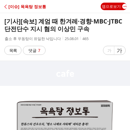
C
[이슈] 목욕탕 정보통
앱으로보기
A
[기사]
[속보] 계엄 때 한겨레·경향·MBC·JTBC
F
단전단수 지시 혐의 이상민 구속
작
작
조
출소 후 우동탕이 유일한 낙입니다
25.08.01
465
E
성
성
회
자
시
수
글
가
글
목록
댓글
7
가
간
자
자
크
크
기
기
크
작
게
게