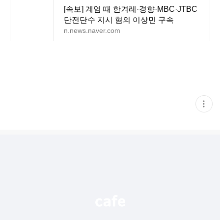
[속보] 계엄 때 한겨레·경향·MBC·JTBC
단전단수 지시 혐의 이상민 구속
n.news.naver.com
현
재
게
시
글
추
가
기
능
열
기