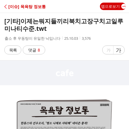
C
[이슈] 목욕탕 정보통
앱으로보기
A
[기타]
이제는뭐지들끼리북치고장구치고일루
F
미나티수준.twt
작
작
조
출소 후 우동탕이 유일한 낙입니다
25.10.03
3,576
E
성
성
회
자
시
수
글
가
글
목록
댓글
8
가
간
자
자
크
크
기
기
크
작
게
게