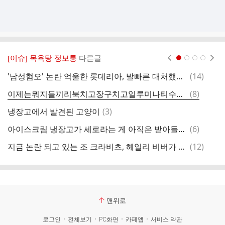
[이슈] 목욕탕 정보통
다른글
현재페이지 1
2
3
4
댓
'남성혐오' 논란 억울한 롯데리아, 발빠른 대처했지만…
(
14
)
냉
글
댓
이제는뭐지들끼리북치고장구치고일루미나티수준.twt
(
8
)
글
댓
냉장고에서 발견된 고양이
(
3
)
오
글
댓
아이스크림 냉장고가 세로라는 게 아직은 받아들이기 어렵다
(
6
)
세
글
댓
지금 논란 되고 있는 조 크라비츠, 헤일리 비버가 로제한테 한 손짓
(
12
)
다
글
맨위로
로그인
전체보기
PC화면
카페앱
서비스 약관