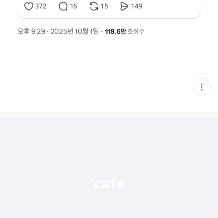
현
재
게
시
글
추
가
기
능
열
기