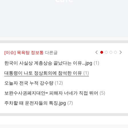
[이슈] 목욕탕 정보통
다른글
현재페이지 1
2
3
4
댓
한국이 사실상 계층상승 끝났다는 이유...jpg
(
1
)
글
댓
대통령이 나토 정상회의에 참석한 이유
(
1
)
밥
글
댓
오늘자 전국 누적 강수량
(
12
)
글
댓
보완수사권폐지대안= 피해자 너네가 직접 뛰어
(
5
)
고
글
댓
주차할 때 운전자들의 특징.jpg
(
7
)
닭
글