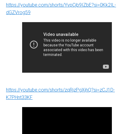
https://youtube.com/shorts/YvpCjb9IZbE?si=0Kk2IL-
dGZVrog59
https://youtube.com/shorts/zqRjzPgXjhQ?si=zCJ1D-
K7PHnt33KF