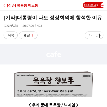
C
[이슈] 목욕탕 정보통
앱으로보기
A
[기타]
대통령이 나토 정상회의에 참석한 이유
F
작
작
조
포도맛체리
26.07.09
403
성
성
회
E
자
시
수
글
가
글
목록
댓글
1
가
간
자
자
크
크
기
기
크
작
게
게
《 우리 동네 목욕탕 / 닉네임 》