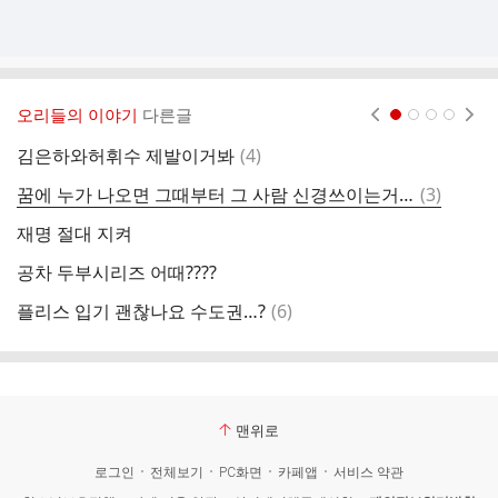
오리들의 이야기
다른글
현재페이지 1
2
3
4
댓
김은하와허휘수 제발이거봐
(
4
)
저
글
댓
꿈에 누가 나오면 그때부터 그 사람 신경쓰이는거 나만 그래??
(
3
)
글
재명 절대 지켜
공차 두부시리즈 어때????
김
댓
플리스 입기 괜찮나요 수도권…?
(
6
)
글
맨위로
로그인
전체보기
PC화면
카페앱
서비스 약관