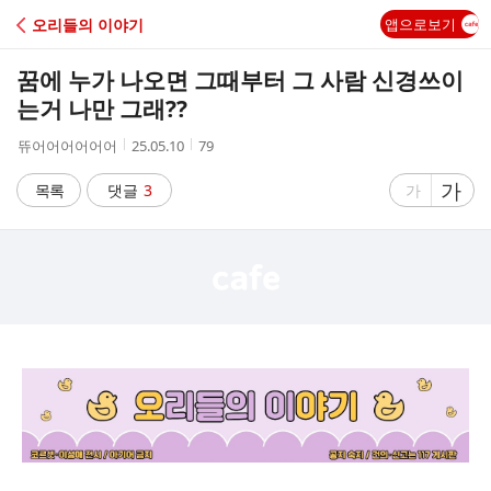
C
오리들의 이야기
앱으로보기
A
꿈에 누가 나오면 그때부터 그 사람 신경쓰이
F
는거 나만 그래??
작
작
조
뜌어어어어어어
25.05.10
79
E
성
성
회
자
시
수
글
가
글
목록
댓글
3
가
간
자
자
크
크
기
기
크
작
게
게