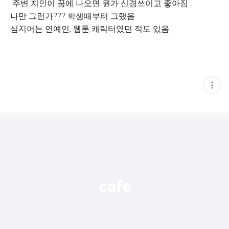
주변 지인이 꿈에 나오면 뭔가 신경쓰이고 좋아짐...
나만 그런가??? 학생때부터 그랬음
심지어는 연예인, 웹툰 캐릭터였던 적도 있음
현
재
게
시
글
추
가
기
능
열
기