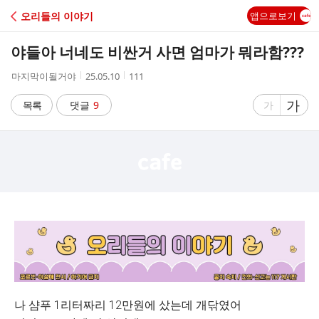
C
오리들의 이야기
앱으로보기
A
야들아 너네도 비싼거 사면 엄마가 뭐라함???
F
작
작
조
마지막이될거야
25.05.10
111
성
성
회
E
자
시
수
글
가
글
목록
댓글
9
가
간
자
자
크
크
기
기
크
작
게
게
나 샴푸 1리터짜리 12만원에 샀는데 개닦였어