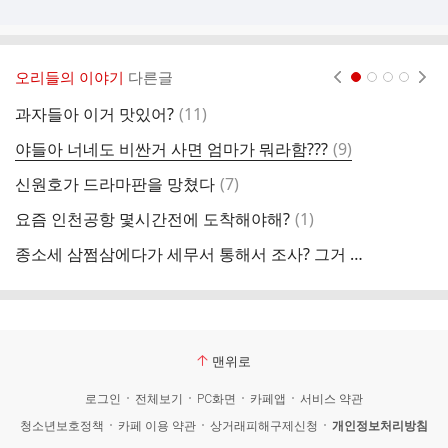
오리들의 이야기
다른글
현재페이지 1
2
3
4
댓
과자들아 이거 맛있어?
(
11
)
글
댓
야들아 너네도 비싼거 사면 엄마가 뭐라함???
(
9
)
글
댓
신원호가 드라마판을 망쳤다
(
7
)
글
댓
요즘 인천공항 몇시간전에 도착해야해?
(
1
)
초
글
종소세 삼쩜삼에다가 세무서 통해서 조사? 그거 해놓게 해놨는데
그
맨위로
로그인
전체보기
PC화면
카페앱
서비스 약관
청소년보호정책
카페 이용 약관
상거래피해구제신청
개인정보처리방침