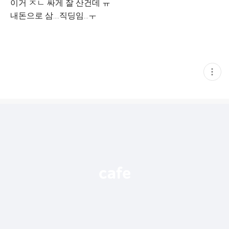
이거 ㅈㄴ 싸게 잘 산건데 ㅠ
내돈으로 삼....직딩임...ㅜ
현
재
게
시
글
추
가
기
능
열
기