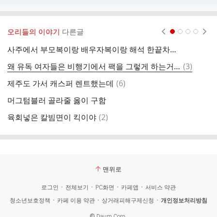
오리들의 이야기
다른글
현재페이지 1
2
3
4
사주에서 부모복이랑 배우자복이랑 해석 한끝차이야?
다
댓
왜 유독 여자들은 비행기에서 팩을 그렇게 하는거야?
(
3
)
아
글
댓
제주도 가서 캐스퍼 렌트했는데
(
6
)
안
글
머그텀블러 골라줄 옳이 구함
지
댓
육회넣은 칼빔면이 킥이야
(
2
)
단
글
맨위로
로그인
전체보기
PC화면
카페앱
서비스 약관
청소년보호정책
카페 이용 약관
상거래피해구제신청
개인정보처리방침
©
Daum Corp.