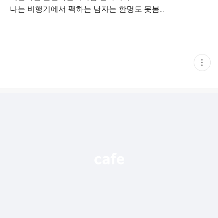
나는 비행기에서 팩하는 남자는 한명도 못봄…
현
재
게
시
글
추
가
기
능
열
기