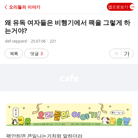
C
오리들의 이야기
앱으로보기
A
왜 유독 여자들은 비행기에서 팩을 그렇게 하
F
는거야?
작
작
조
def ceppard
25.07.06
221
E
성
성
회
자
시
수
글
가
글
목록
댓글
3
가
간
자
자
크
크
기
기
크
작
게
게
팩안하면 큰일나는거처럼 말하더라