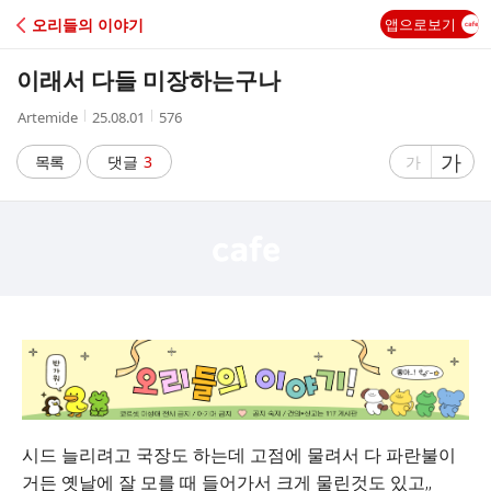
C
오리들의 이야기
앱으로보기
A
이래서 다들 미장하는구나
F
작
작
조
Artemide
25.08.01
576
성
성
회
E
자
시
수
글
가
글
목록
댓글
3
가
간
자
자
크
크
기
기
크
작
게
게
시드 늘리려고 국장도 하는데 고점에 물려서 다 파란불이
거든 옛날에 잘 모를 때 들어가서 크게 물린것도 있고,,