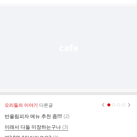
시
글
추
가
기
능
열
기
오리들의 이야기
다른글
현재페이지 1
2
3
4
댓
반올림피자 메뉴 추천 좀!!!!
(
2
)
새
글
댓
이래서 다들 미장하는구나
(
3
)
청
글