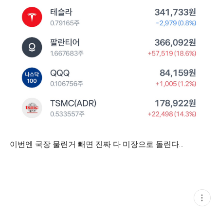
이번엔 국장 물린거 빼면 진짜 다 미장으로 돌린다…
현
재
게