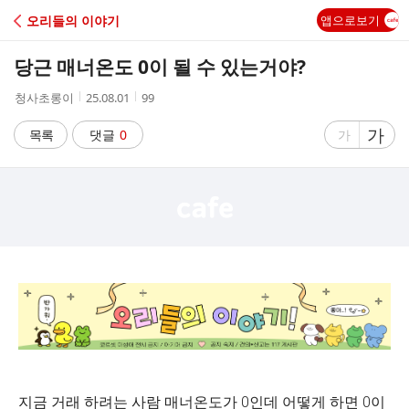
C
오리들의 이야기
앱으로보기
A
당근 매너온도 0이 될 수 있는거야?
F
작
작
조
청사초롱이
25.08.01
99
성
성
회
E
자
시
수
글
가
글
목록
댓글
0
가
간
자
자
크
크
기
기
크
작
게
게
지금 거래 하려는 사람 매너온도가 0인데 어떻게 하면 0이