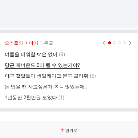
오리들의 이야기
다른글
현재페이지 1
2
3
4
댓
여름을 미워할 🍉은 없어
(
9
)
글
당근 매너온도 0이 될 수 있는거야?
최
댓
야구 잘알들아 생일케이크 문구 골라줘
(
5
)
우
글
돈 없을 땐 사고싶은거 ㅈㄴ 많았는데..
댓
1년동안 2천만원 모았다
(
1
)
김
글
맨위로