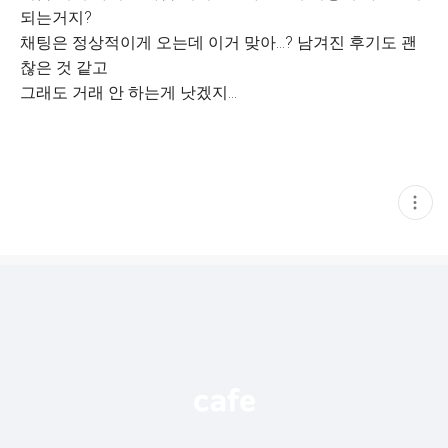
되는거지?
채팅은 정상적이게 오는데 이거 맞아...? 남겨진 후기도 괜
찮은 것 같고
그래도 거래 안 하는게 낫겠지...
현
재
게
시
글
추
가
기
능
열
기