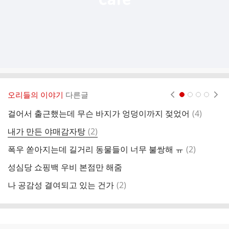
오리들의 이야기
다른글
현재페이지 1
2
3
4
댓
걸어서 출근했는데 무슨 바지가 엉덩이까지 젖었어
(
4
)
얘
글
댓
내가 만든 야매감자탕
(
2
)
방
글
댓
폭우 쏟아지는데 길거리 동물들이 너무 불쌍해 ㅠ
(
2
)
팀
글
성심당 쇼핑백 우비 본점만 해줌
회
댓
나 공감성 결여되고 있는 건가
(
2
)
개
글