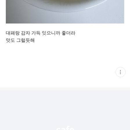
대패랑 감자 가득 잇으니까 좋더라
맛도 그럴듯해
현
재
게
시
글
추
가
기
능
열
기