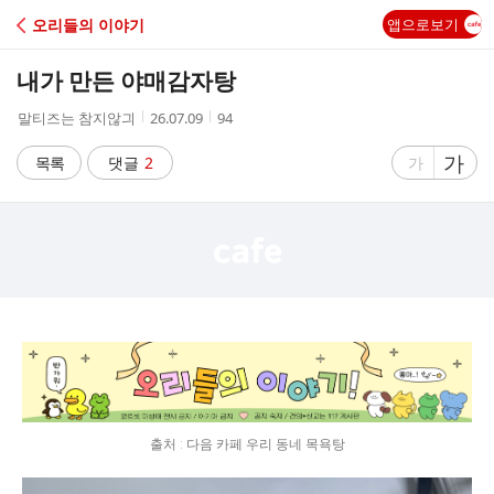
C
오리들의 이야기
앱으로보기
A
내가 만든 야매감자탕
F
작
작
조
말티즈는 참지않긔
26.07.09
94
성
성
회
E
자
시
수
글
가
글
목록
댓글
2
가
간
자
자
크
크
기
기
크
작
게
게
출처 : 다음 카페 우리 동네 목욕탕