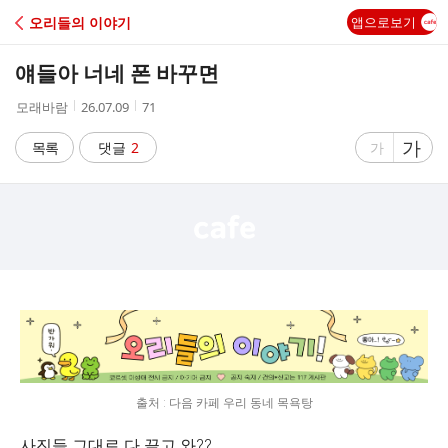
C
오리들의 이야기
앱으로보기
A
얘들아 너네 폰 바꾸면
F
작
작
조
모래바람
26.07.09
71
성
성
회
E
자
시
수
글
가
글
목록
댓글
2
가
간
자
자
크
크
기
기
크
작
게
게
출처 : 다음 카페 우리 동네 목욕탕
사진들 그대로 다 끌고 와??