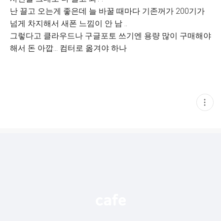
난 끌고 오는게 좋은데 늘 바꿀 때마다 기존꺼가 200기가
넘게 차지해서 새폰 느낌이 안 남 ..
그렇다고 클라우드나 구글포토 쓰기엔 용량 많이 구매해야
해서 돈 아깝... 컴터로 옮겨야 하나
현
재
게
시
글
추
가
기
능
열
기