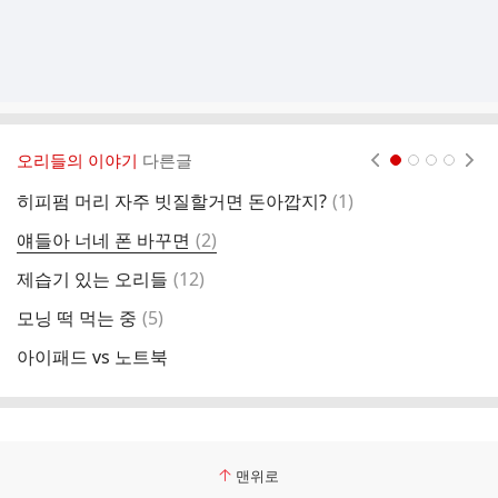
오리들의 이야기
다른글
현재페이지 1
2
3
4
댓
히피펌 머리 자주 빗질할거면 돈아깝지?
(
1
)
방
글
댓
얘들아 너네 폰 바꾸면
(
2
)
바
글
댓
제습기 있는 오리들
(
12
)
회
글
댓
모닝 떡 먹는 중
(
5
)
오
글
아이패드 vs 노트북
비
맨위로