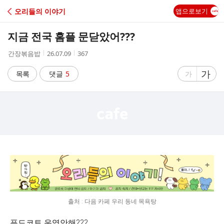
C
오리들의 이야기
앱으로보기
A
지금 전국 홈플 문닫았어???
F
작
작
조
간장볶음밥
26.07.09
367
성
성
회
E
자
시
수
글
가
글
목록
댓글
5
가
간
자
자
크
크
기
기
크
작
게
게
출처 : 다음 카페 우리 동네 목욕탕
푸드코트 운영안해???