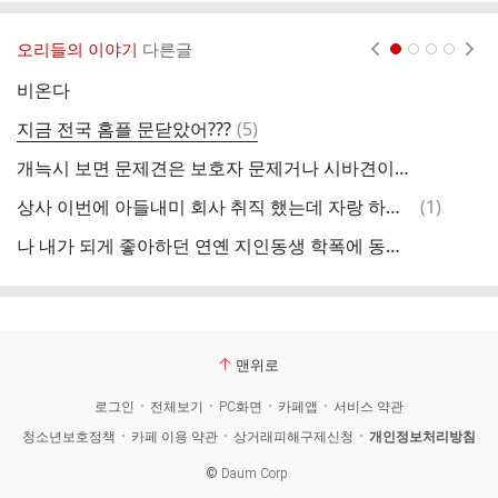
오리들의 이야기
다른글
현재페이지 1
2
3
4
비온다
댓
지금 전국 홈플 문닫았어???
(
5
)
도
글
개늑시 보면 문제견은 보호자 문제거나 시바견이거나다
이
댓
상사 이번에 아들내미 회사 취직 했는데 자랑 하고싶어 미치겠나봐
(
1
)
글
나 내가 되게 좋아하던 연옌 지인동생 학폭에 동참했대서 개 정떨어지고 실망스러워..ㅎㅎ
맨위로
로그인
전체보기
PC화면
카페앱
서비스 약관
청소년보호정책
카페 이용 약관
상거래피해구제신청
개인정보처리방침
©
Daum Corp.