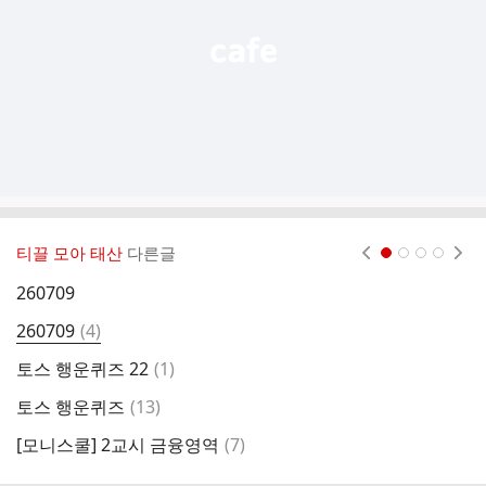
티끌 모아 태산
다른글
현재페이지 1
2
3
4
260709
[
댓
260709
(
4
)
2
글
댓
토스 행운퀴즈 22
(
1
)
2
글
댓
토스 행운퀴즈
(
13
)
2
글
댓
[모니스쿨] 2교시 금융영역
(
7
)
토
글