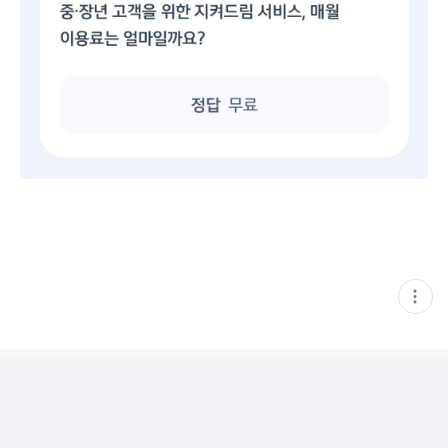
현
재
게
시
글
추
가
기
능
열
기