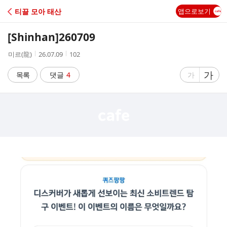
C
티끌 모아 태산
앱으로보기
A
[Shinhan]
260709
F
작
작
조
미르(龍)
26.07.09
102
성
성
회
E
자
시
수
글
가
글
목록
댓글
4
가
간
자
자
크
크
기
기
크
작
게
게