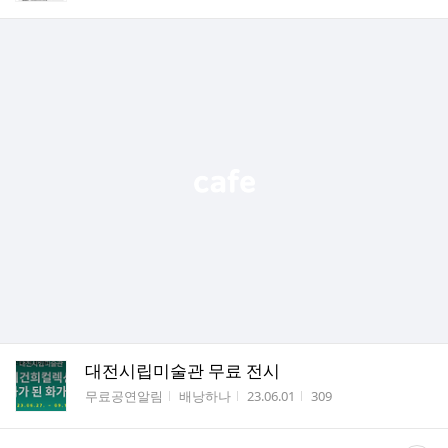
대전시립미술관 무료 전시
게시판명
작성자
작성시간
조회수
무료공연알림
배낭하나
23.06.01
309