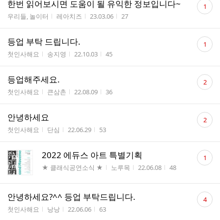
댓
한번 읽어보시면 도움이 될 유익한 정보입니다~
1
글
게시판명
작성자
작성시간
조회수
우리들, 놀이터
레아치즈
23.03.06
27
수
댓
등업 부탁 드립니다.
1
글
게시판명
작성자
작성시간
조회수
첫인사해요
송지영
22.10.03
45
수
댓
등업해주세요.
2
글
게시판명
작성자
작성시간
조회수
첫인사해요
큰삼촌
22.08.09
36
수
댓
안녕하세요
2
글
게시판명
작성자
작성시간
조회수
첫인사해요
단심
22.06.29
53
수
댓
2022 에듀스 아트 특별기획
1
글
게시판명
작성자
작성시간
조회수
★ 클래식공연소식 ★
노루목
22.06.08
48
수
댓
안녕하세요?^^ 등업 부탁드립니다.
4
글
게시판명
작성자
작성시간
조회수
첫인사해요
낭낭
22.06.06
63
수