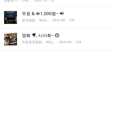
게시판명
작성자
작성시간
조회수
관람후기
가제...
20.01.10
51
무료 & ￦1,000원~ 📢
게시판명
작성자
작성시간
조회수
공연알림
배낭...
20.01.04
178
영화 🎥, 시사회~ 🙆
게시판명
작성자
작성시간
조회수
무료공연알림
배낭...
20.01.04
124
2020.1.4.토. 헤드윅(오만석,유리아) 1매
게시판명
작성자
작성시간
조회수
양도구인
연뮤...
19.12.24
134
댓
트웬티트웬티 1월 책방~
11
글
게시판명
작성자
작성시간
조회수
책방모임/후기
인디고
19.12.19
127
수
댓
12월 책방 후기
6
글
게시판명
작성자
작성시간
조회수
책방모임/후기
까페...
19.12.15
115
수