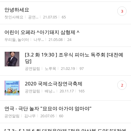
댓
안녕하세요
3
글
게시판명
작성자
작성시간
조회수
첫인사해요
공연...
21.07.05
65
수
어린이 오페라 ^아기돼지 삼형제 ^
게시판명
작성자
작성시간
조회수
우리들, 놀이터
나무...
21.05.08
24
[3.2 화 19:30 ] 조우식 피아노 독주회 [대전예
당]
게시판명
작성자
작성시간
조회수
공연알림
노루목
21.02.19
97
댓
2020 국제소극장연극축제
2
글
게시판명
작성자
작성시간
조회수
공연알림
배낭...
20.11.17
165
수
연극 - 극단 놀자 "묘묘야 아가야 엄마야"
게시판명
작성자
작성시간
조회수
공연알림
김나무
20.07.05
60
[ 7.3~ 5 ] 제 6 회 대전음악제 "젊은 앙상블 도약' [대전예