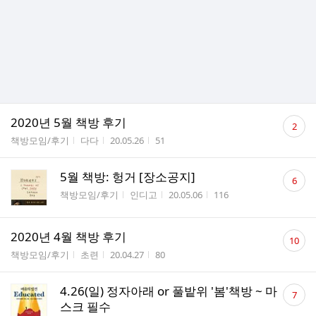
댓
2020년 5월 책방 후기
2
글
게시판명
작성자
작성시간
조회수
책방모임/후기
다다
20.05.26
51
수
댓
5월 책방: 헝거 [장소공지]
6
글
게시판명
작성자
작성시간
조회수
책방모임/후기
인디고
20.05.06
116
수
댓
2020년 4월 책방 후기
10
글
게시판명
작성자
작성시간
조회수
책방모임/후기
초련
20.04.27
80
수
댓
4.26(일) 정자아래 or 풀밭위 '봄'책방 ~ 마
7
글
스크 필수
수