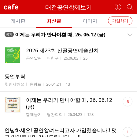
cafe
대전공연함께보기
카
개
페
별
개
정
카
게시판
최신글
이미지
가입하기
보
별
페
전
전
보
검
이제는 우리가 만나야할 때, 26. 06.12 (금)
공지
카
공지목록 펼치기/접기
체
기
색
체
페
글
글
2026 제23회 산골공연예술잔치
리
메
게시판명
작성자
작성시간
조회수
공연알림
터친구
26.06.03
25
스
뉴
트
등업부탁
게시판명
작성자
작성시간
조회수
첫인사해요
슈림프
26.04.24
13
댓
이제는 우리가 만나야할 때, 26. 06.12
6
글
(금)
수
게시판명
작성자
작성시간
조회수
함께놀기
당찬희희
26.04.23
123
댓
안녕하세요! 공연알려드리고자 가입했습니다!! 댓
1
글
글 읽어주시면 감사드립니다..ㅠ!!