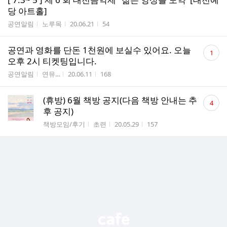
당 아트홀]
게시판명
작성자
작성시간
조회수
공연알림
노루목
20.06.21
54
댓
공연과 영화를 단돈 1천원에 보실수 있어요. 오늘
1
글
오후 2시 티켓팅입니다.
수
게시판명
작성자
작성시간
조회수
공연알림
연뮤...
20.06.11
168
댓
(휴방) 6월 책방 공지(다음 책방 안내는 추
4
글
후 공지)
수
게시판명
작성자
작성시간
조회수
책방모임/후기
초련
20.05.29
157