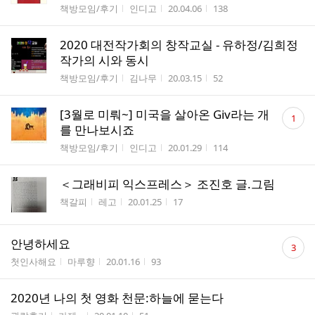
게시판명
작성자
작성시간
조회수
책방모임/후기
인디고
20.04.06
138
2020 대전작가회의 창작교실 - 유하정/김희정
작가의 시와 동시
게시판명
작성자
작성시간
조회수
책방모임/후기
김나무
20.03.15
52
댓
[3월로 미뤄~] 미국을 살아온 Giv라는 개
1
글
를 만나보시죠
수
게시판명
작성자
작성시간
조회수
책방모임/후기
인디고
20.01.29
114
＜그래비피 익스프레스＞ 조진호 글.그림
게시판명
작성자
작성시간
조회수
책갈피
레고
20.01.25
17
댓
안녕하세요
3
글
게시판명
작성자
작성시간
조회수
첫인사해요
마루향
20.01.16
93
수
2020년 나의 첫 영화 천문:하늘에 묻는다