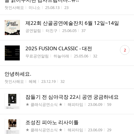
수
게시판명
작성자
작성시간
조회수
첫인사해요
미니소
25.08.13
23
제22회 산골공연예술잔치 6월 12일~14일
게시판명
작성자
작성시간
조회수
공연알림
터친구
25.06.05
37
댓
2025 FUSION CLASSIC - 대전
2
글
게시판명
작성자
작성시간
조회수
무료공연알림
하늘아래
25.05.06
32
수
안녕하세요.
게시판명
작성자
작성시간
조회수
첫인사해요
헤헤
23.12.19
32
잠들기 전 심야극장 22시 공연 궁금하네요
게시판명
작성자
작성시간
조회수
★ 클래식공연소식 ★
해피타임
23.06.09
59
조성진 피아노 리사이틀
게시판명
작성자
작성시간
조회수
★ 클래식공연소식 ★
해피타임
23.06.09
29