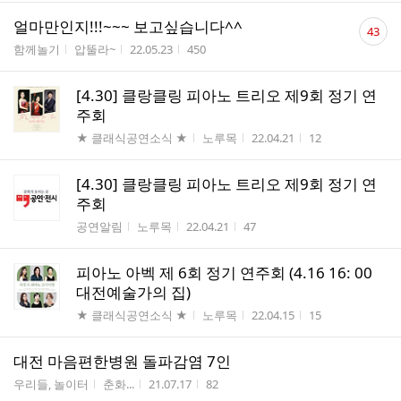
댓
얼마만인지!!!~~~ 보고싶습니다^^
43
글
게시판명
작성자
작성시간
조회수
함께놀기
압뚤라~
22.05.23
450
수
[4.30] 클랑클링 피아노 트리오 제9회 정기 연
주회
게시판명
작성자
작성시간
조회수
★ 클래식공연소식 ★
노루목
22.04.21
12
[4.30] 클랑클링 피아노 트리오 제9회 정기 연
주회
게시판명
작성자
작성시간
조회수
공연알림
노루목
22.04.21
47
피아노 아벡 제 6회 정기 연주회 (4.16 16: 00
대전예술가의 집)
게시판명
작성자
작성시간
조회수
★ 클래식공연소식 ★
노루목
22.04.15
15
대전 마음편한병원 돌파감염 7인
게시판명
작성자
작성시간
조회수
우리들, 놀이터
춘화...
21.07.17
82