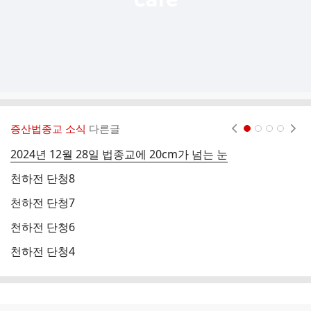
증산법종교 소식
다른글
현재페이지 1
2
3
4
2024년 12월 28일 법종교에 20cm가 넘는 눈
천
천하전 단청8
천
천하전 단청7
천
천하전 단청6
천
천하전 단청4
천