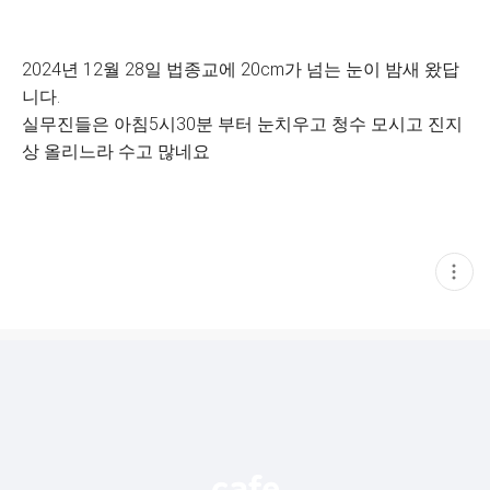
2024년 12월 28일 법종교에 20cm가 넘는 눈이 밤새 왔답
니다.
실무진들은 아침5시30분 부터 눈치우고 청수 모시고 진지
상 올리느라 수고 많네요
현
재
게
시
글
추
가
기
능
열
기