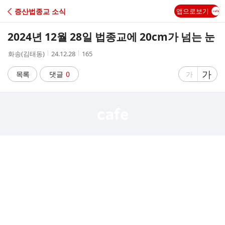
C
증산법종교 소식
앱으로보기
A
2024년 12월 28일 법종교에 20cm가 넘는 눈
F
작
작
조
화송(김태동)
24.12.28
165
성
성
회
E
자
시
수
글
가
글
목록
댓글
0
가
간
자
자
크
크
기
기
크
작
게
게