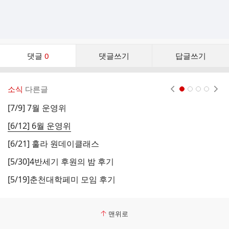
댓
댓글
0
댓글쓰기
답글쓰기
글
댓
글
소식
다른글
현재페이지 1
2
3
4
리
스
[7/9] 7월 운영위
[
트
[6/12] 6월 운영위
[6/21] 훌라 원데이클래스
[
[5/30]4반세기 후원의 밤 후기
[
[5/19]춘천대학페미 모임 후기
춘
맨위로