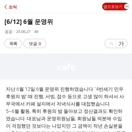
C
소식
앱으로보기
A
[6/12] 6월 운영위
F
작
작
조
꼼꼼
25.06.27
49
성
성
회
E
자
시
수
글
가
글
목록
댓글
0
가
간
자
자
크
크
기
기
크
작
게
게
지난 6월 12일 6월 운영위 진행하였습니다. '4반세기 민우
후원의 밤' 때 진행, 서빙, 접수 등으로 고생 많이 하셔서 사
무국에서 카페 설지에서 저녁식사를 대접했습니다.
5~6월 활동, 특히 후원의 밤 돌아보고 정산결과도 확인하
였습니다. 대표님과 운영위원님들, 회원님들 덕분에 수입
이 걱정했던 것보다는 나았지만 그 금액이 작년 손실분을