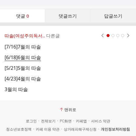
댓
댓글
0
댓글쓰기
답글쓰기
글
댓
글
따솔(여성주의독서..
다른글
현재페이지 1
2
3
4
리
스
[7/16]7월의 따솔
2
트
[6/18]6월의 따솔
1
[5/21]5월의 따솔
1
[4/23]4월의 따솔
2
3월의 따솔
1
맨위로
로그인
전체보기
PC화면
카페앱
서비스 약관
청소년보호정책
카페 이용 약관
상거래피해구제신청
개인정보처리방침