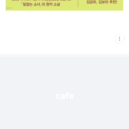
현
재
게
시
글
추
가
기
능
열
기