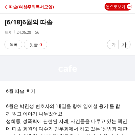
C
따솔(여성주의독서모임)
앱으로보기
A
[6/18]6월의 따솔
F
작
작
조
토끼
24.06.28
56
성
성
회
E
자
시
수
글
가
글
목록
댓글
0
가
간
자
자
크
크
기
기
크
작
게
게
6월 따솔 후기
6월은 박찬성 변호사의 ‘내일을 향해 일어설 용기’를 함
께 읽고 이야기 나누었어요.
성희롱, 성폭력에 관련된 사례, 사건들을 다루고 있는 책인
데 따솔 회원의 다수가 민우회에서 하고 있는 ‘성범죄 재판