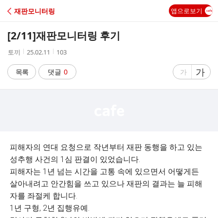
C
재판모니터링
앱으로보기
A
[2/11]재판모니터링 후기
F
작
작
조
토끼
25.02.11
103
성
성
회
E
자
시
수
글
가
글
목록
댓글
0
가
간
자
자
크
크
기
기
크
작
게
게
피해자의 연대 요청으로 작년부터 재판 동행을 하고 있는
성추행 사건의 1심 판결이 있었습니다.
피해자는 1년 넘는 시간을 고통 속에 있으면서 어떻게든
살아내려고 안간힘을 쓰고 있으나 재판의 결과는 늘 피해
자를 좌절케 합니다.
1년 구형, 2년 집행유예.