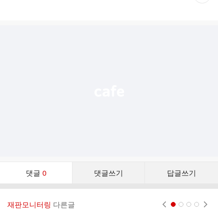
재
게
시
글
추
가
기
능
열
기
댓
댓글
0
댓글쓰기
답글쓰기
글
댓
글
재판모니터링
다른글
현재페이지 1
2
3
4
리