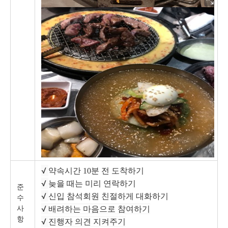
√
약속시간 10분 전 도착하기
√
늦을 때는 미리 연락하기
준
√
신입 참석회원 친절하게 대화하기
수
사
√
배려하는 마음으로 참여하기
항
√
진행자 의견 지켜주기