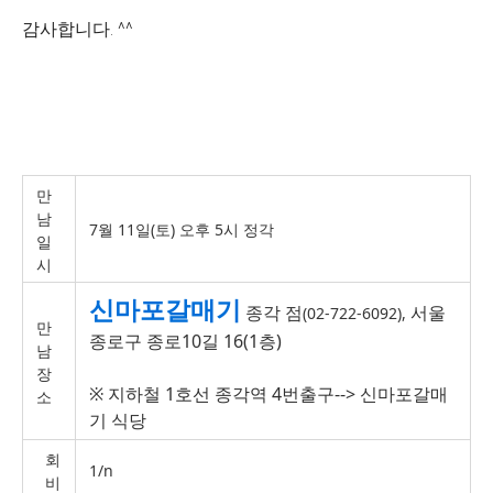
감사합니다. ^^
만
남
7월 11일(토) 오후 5시 정각
일
시
신마포갈매기
종각 점
서울
(02-722-6092),
만
종로구 종로10길 16(1층)
남
장
※
지하철 1호선 종각역 4번출구--> 신마포갈매
소
기 식당
회
1/n
비