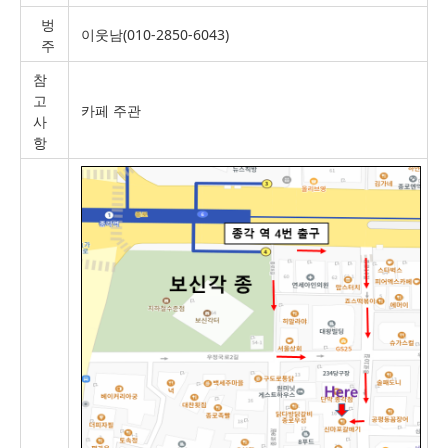
벙
이웃남(010-2850-6043)
주
참
고
카페 주관
사
항