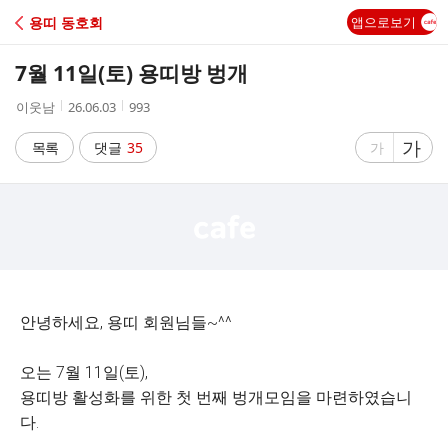
C
용띠 동호회
앱으로보기
A
7월 11일(토) 용띠방 벙개
F
작
작
조
이웃남
26.06.03
993
성
성
회
E
자
시
수
글
가
글
목록
댓글
35
가
간
자
자
크
크
기
기
크
작
게
게
안녕하세요, 용띠 회원님들~^^
오는 7월 11일(토),
용띠방 활성화를 위한 첫 번째 벙개모임을 마련하였습니
다.