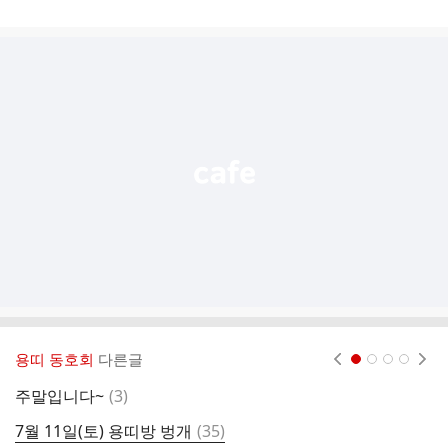
게
시
글
추
가
기
능
열
기
용띠 동호회
다른글
현재페이지 1
2
3
4
댓
주말입니다~
(
3
)
부
글
댓
7월 11일(토) 용띠방 벙개
(
35
)
금